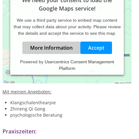
We need your consent to load the
Google Maps service!
We use a third party service to embed map content
that may collect data about your activity. Please review
the details and accept the service to see this map.
More Information
Accept
Powered by
Usercentrics Consent Management
Platform
In der Gemeinschaftspraxis Hagen
- Roland Schroll-
Mit meinen Angeboten:
Klangschalenthearpie
Zhineng Qi Gong
psychologische Beratung
Praxiszeiten: