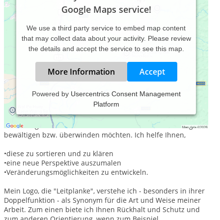
Google Maps service!
We use a third party service to embed map content
that may collect data about your activity. Please review
the details and accept the service to see this map.
More Information
Accept
Powered by
Usercentrics Consent Management
Platform
Ich biete Ihnen - als Paar oder Einzelperson - professionelle
Unterstützung, wenn Sie Beziehungsprobleme, eine
Beziehungskrise oder auch andere belastende Erfahrungen
bewältigen bzw. überwinden möchten. Ich helfe Ihnen,
•diese zu sortieren und zu klären
•eine neue Perspektive auszumalen
•Veränderungsmöglichkeiten zu entwickeln.
Mein Logo, die "Leitplanke", verstehe ich - besonders in ihrer
Doppelfunktion - als Synonym für die Art und Weise meiner
Arbeit. Zum einen biete ich Ihnen Rückhalt und Schutz und
zum anderen Orientierung, wenn zum Beispiel ...