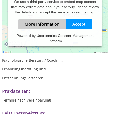
We use a third party service to embed map content
that may collect data about your activity. Please review
the details and accept the service to see this map.
More Information
Accept
Powered by
Usercentrics Consent Management
Platform
natural humanship - Entwicklung I Ernährung I Entspannung
Praxis für
Psychologische Beratung/ Coaching,
Ernährungsberatung und
Entspannungsverfahren
Praxiszeiten:
Termine nach Vereinbarung!
Leistungsspektrum: