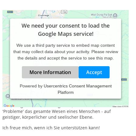
We need your consent to load the
Google Maps service!
We use a third party service to embed map content
that may collect data about your activity. Please review
the details and accept the service to see this map.
More Information
Accept
Powered by
Usercentrics Consent Management
Platform
Sowohl in der psychotherapeutischen Arbeit als auch in der
psychologischen Beratung ist es mir ein Anliegen, meine
Klienten ganzheitlich zu begleiten, denn immer betreffen
'Probleme' das gesamte Wesen eines Menschen - auf
geistiger, körperlicher und seelischer Ebene.
Ich freue mich, wenn ich Sie unterstützen kann!