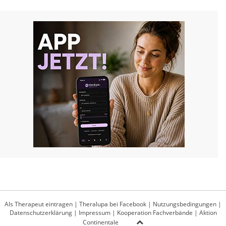
Als Therapeut eintragen
|
Theralupa bei Facebook
|
Nutzungsbedingungen
|
Datenschutzerklärung
|
Impressum
|
Kooperation Fachverbände
|
Aktion
Continentale