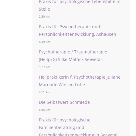
Praxis für psychologische Lebenshilfe in
Stelle
2,30 km
Praxis für Psychotherapie und
Persönlichkeitsentwicklung, Ashausen
4,29 km
Psychotherapie / Traumatherapie
(HeilprG) Silke Mattick Seevetal
5,77 km
Heilpraktikerin f. Psychotherapie Juliane
Maronde Winsen Luhe
8,11 km
Die Selbstwert-Schmiede
8,85 km
Praxis für psychologische
Familienberatung und
Persönlichkeitsentwicklung in Seevetal