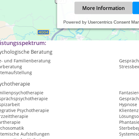
More Information
Powered by
Usercentrics Consent Ma
ehe:www.beratung-behr.de
istungsspektrum:
ychologische Beratung
e- und Familienberatung
Gespräch
arberatung
Stressbe
stemaufstellung
ychotherapie
milienpsychotherapie
Fantasier
sprächspsychotherapie
Gespräch
spizarbeit
Hypnose
egrative Psychotherapie
Klientenz
zzeittherapie
Lösungsor
artherapie
Phantasi
ychosomatik
Sterbebe
stemische Aufstellungen
Systemis