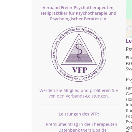
Verband Freier Psychotherapeuten,
Heilpraktiker für Psychotherapie und
Psychologischer Berater e.V.
si
Le
Ps
Eh
Pa
Sy
Ps
Fa
Werden Sie Mitglied und profitieren Sie
Ge
von den Verbands-Leistungen.
Ho
Int
Kur
Leistungen des VFP:
Pa
Ps
Premiumeintrag in die Therapeuten-
Sy
Datenbank theralupa.de