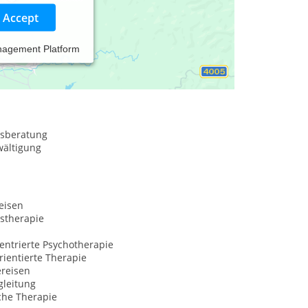
Accept
nagement Platform
sberatung
wältigung
eisen
stherapie
entrierte Psychotherapie
ientierte Therapie
ereisen
gleitung
che Therapie