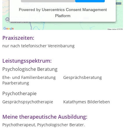
Powered by
Usercentrics Consent Management
Platform
Ich arbeite hauptsächlich mit der Gesprächstherapie. Mein
Motto "Du bist, was Du denkst".
Praxiszeiten:
nur nach telefonischer Vereinbarung
Leistungsspektrum:
Psychologische Beratung
Ehe- und Familienberatung
Gesprächsberatung
Paarberatung
Psychotherapie
Gesprächspsychotherapie
Katathymes Bilderleben
Meine therapeutische Ausbildung:
Psychotherapeut, Psychologischer Berater.