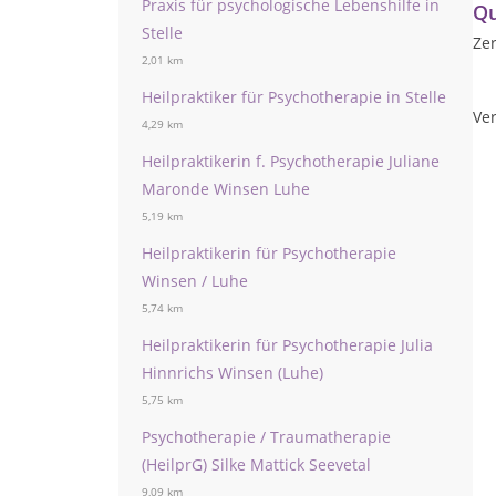
Praxis für psychologische Lebenshilfe in
Qu
Stelle
Zer
2,01 km
Heilpraktiker für Psychotherapie in Stelle
Ver
4,29 km
Heilpraktikerin f. Psychotherapie Juliane
Maronde Winsen Luhe
5,19 km
Heilpraktikerin für Psychotherapie
Winsen / Luhe
5,74 km
Heilpraktikerin für Psychotherapie Julia
Hinnrichs Winsen (Luhe)
5,75 km
Psychotherapie / Traumatherapie
(HeilprG) Silke Mattick Seevetal
9,09 km