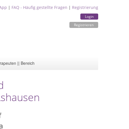
App
|
FAQ - Häufig gestellte Fragen
|
Registrierung
Login
Registrieren
rapeuten || Bereich
d
 Ashausen
f
a