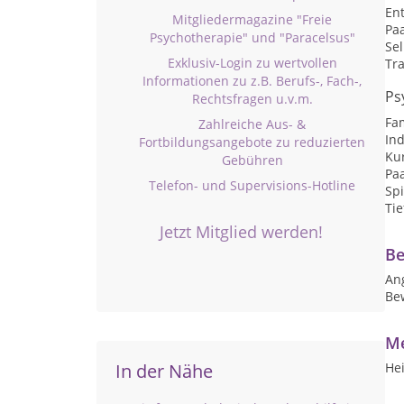
En
Mitgliedermagazine "Freie
Pa
Psychotherapie" und "Paracelsus"
Se
Exklusiv-Login zu wertvollen
Tr
Informationen zu z.B. Berufs-, Fach-,
Ps
Rechtsfragen u.v.m.
Fa
Zahlreiche Aus- &
Ind
Fortbildungsangebote zu reduzierten
Kur
Gebühren
Pa
Telefon- und Supervisions-Hotline
Spi
Ti
Jetzt Mitglied werden!
Be
An
Be
Me
Hei
In der Nähe