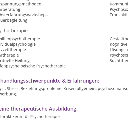
tspannungsmethoden
Kommunik
arberatung
Psychosoz
lbsterfahrungsworkshops
Transakt
auerbegleitung
ychotherapie
milienpsychotherapie
Gestaltth
ividualpsychologie
Kognitive
zzeittherapie
Lösungsor
artherapie
Psychoso
rituelle Heilung
Suchtthe
efenpsychologische Psychotherapie
handlungsschwerpunkte & Erfahrungen:
gst, Stress, Beziehungsprobleme, Krisen allgemein, psychosomatis
werbung.
ine therapeutische Ausbildung:
lpraktikerin für Psychotherapie