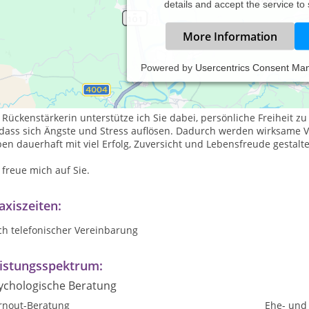
details and accept the service to
More Information
Powered by
Usercentrics Consent Ma
e wünschen sich nachhaltige Veränderungen und Lösungen, um meh
r richtig.
rzlich Willkommen in Ihrem inneren Zuhause!
 Rückenstärkerin unterstütze ich Sie dabei, persönliche Freiheit z
 dass sich Ängste und Stress auflösen. Dadurch werden wirksame V
en dauerhaft mit viel Erfolg, Zuversicht und Lebensfreude gestalt
 freue mich auf Sie.
axiszeiten:
ch telefonischer Vereinbarung
istungsspektrum:
ychologische Beratung
rnout-Beratung
Ehe- und