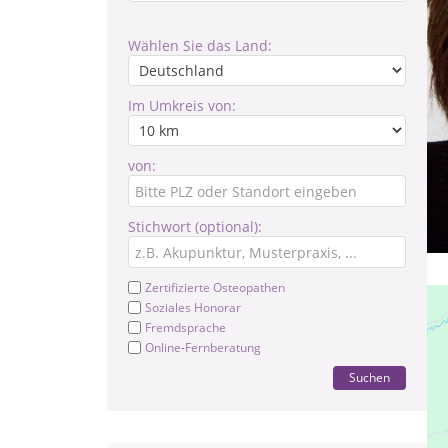
Wählen Sie das Land:
Im Umkreis von:
von:
Stichwort (optional):
Zertifizierte Osteopathen
Soziales Honorar
Fremdsprache
Online-Fernberatung
Suchen