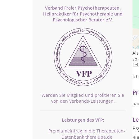
Verband Freier Psychotherapeuten,
Heilpraktiker für Psychotherapie und
Psychologischer Berater e.V.
Si
hie
He
Als
so
Leb
Ich
Pr
Werden Sie Mitglied und profitieren Sie
von den Verbands-Leistungen.
na
Le
Leistungen des VFP:
Ps
Premiumeintrag in die Therapeuten-
Datenbank theralupa.de
Bu