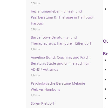
3,58 km
beziehungerleben - Einzel- und
Paarberatung & -Therapie in Hamburg-
Harburg
6,78 km
Bärbel Löwe Beratungs- und
Qu
Therapiepraxis, Hamburg - Eißendorf
7,10 km
Be
Angelina Bunck Coaching und Psych.
Beratung Stade und online auch für
ADHS / Autismus
7,74 km
Psychologische Beratung Melanie
Welcker Hamburg
7,93 km
Sören Rietdorf