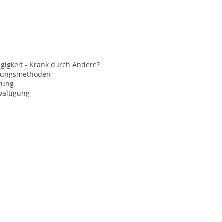
gigkeit - Krank durch Andere?
nungsmethoden
tung
wältigung