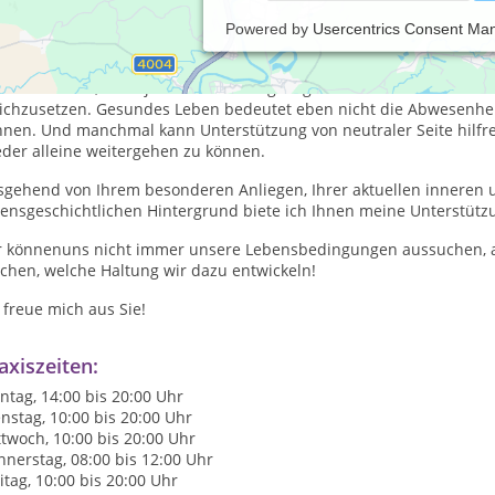
Powered by
Usercentrics Consent Ma
 gibt viele Lebensumstände, die uns aus dem Gleichgewicht bring
sönlicher, partnerschaftlicher oder beruflicher Art. Aber nicht jede
enssituation, nicht jede Verzweiflung ist gleich krankhaft zu nen
eichzusetzen. Gesundes Leben bedeutet eben nicht die Abwesenhei
nnen.
Und manchmal kann Unterstützung von neutraler Seite hilfr
eder alleine weitergehen zu können.
sgehend von Ihrem besonderen Anliegen, Ihrer aktuellen inneren 
bensgeschichtlichen Hintergrund biete ich Ihnen meine Unterstütz
r könnenuns nicht immer unsere Lebensbedingungen aussuchen, a
chen, welche Haltung wir dazu entwickeln!
 freue mich aus Sie!
axiszeiten:
tag, 14:00 bis 20:00 Uhr
nstag, 10:00 bis 20:00 Uhr
twoch, 10:00 bis 20:00 Uhr
nerstag, 08:00 bis 12:00 Uhr
itag, 10:00 bis 20:00 Uhr