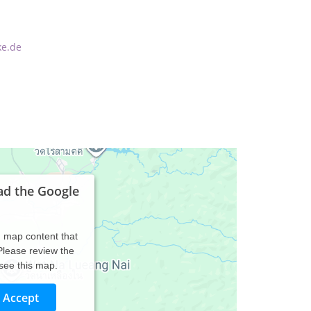
ke.de
ad the Google
d map content that
 Please review the
 see this map.
Accept