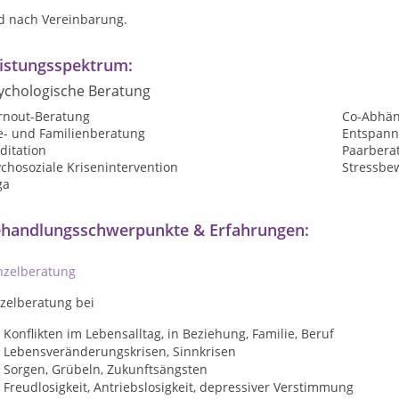
d nach Vereinbarung.
istungsspektrum:
ychologische Beratung
rnout-Beratung
Co-Abhän
e- und Familienberatung
Entspan
ditation
Paarbera
chosoziale Krisenintervention
Stressbe
ga
handlungsschwerpunkte & Erfahrungen:
nzelberatung
nzelberatung bei
Konflikten im Lebensalltag, in Beziehung, Familie, Beruf
Lebensveränderungskrisen, Sinnkrisen
Sorgen, Grübeln, Zukunftsängsten
Freudlosigkeit, Antriebslosigkeit, depressiver Verstimmung