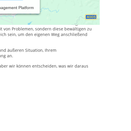
nagement Platform
en können. Seien es Herausforderungen
 Sinnkrise, nicht jede konflikbehaftete
nen oder mit einer seelischen Erkrankung
t von Problemen, sondern diese bewältigen zu
eich sein, um den eigenen Weg anschließend
und äußeren Situation, Ihrem
ung an.
ber wir können entscheiden, was wir daraus