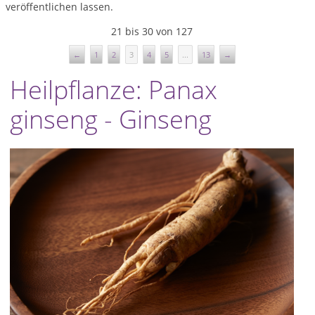
veröffentlichen lassen.
21 bis 30 von 127
←
1
2
3
4
5
...
13
→
Heilpflanze: Panax
ginseng - Ginseng