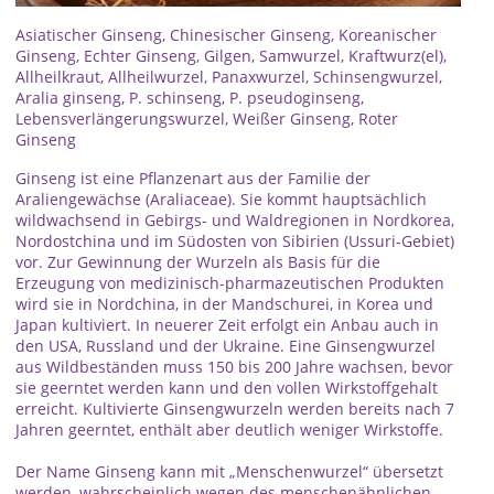
Asiatischer Ginseng, Chinesischer Ginseng, Koreanischer
Ginseng, Echter Ginseng, Gilgen, Samwurzel, Kraftwurz(el),
Allheilkraut, Allheilwurzel, Panaxwurzel, Schinsengwurzel,
Aralia ginseng, P. schinseng, P. pseudoginseng,
Lebensverlängerungswurzel, Weißer Ginseng, Roter
Ginseng
Ginseng ist eine Pflanzenart aus der Familie der
Araliengewächse (Araliaceae). Sie kommt hauptsächlich
wildwachsend in Gebirgs- und Waldregionen in Nordkorea,
Nordostchina und im Südosten von Sibirien (Ussuri-Gebiet)
vor. Zur Gewinnung der Wurzeln als Basis für die
Erzeugung von medizinisch-pharmazeutischen Produkten
wird sie in Nordchina, in der Mandschurei, in Korea und
Japan kultiviert. In neuerer Zeit erfolgt ein Anbau auch in
den USA, Russland und der Ukraine. Eine Ginsengwurzel
aus Wildbeständen muss 150 bis 200 Jahre wachsen, bevor
sie geerntet werden kann und den vollen Wirkstoffgehalt
erreicht. Kultivierte Ginsengwurzeln werden bereits nach 7
Jahren geerntet, enthält aber deutlich weniger Wirkstoffe.
Der Name Ginseng kann mit „Menschenwurzel“ übersetzt
werden, wahrscheinlich wegen des menschenähnlichen