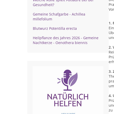
Pra
Gesundheit?
Vor
Gemeine Schafgarbe - Achillea
millefolium
1.
Ein
Blutwurz Potentilla erecta
Üb
und
Heilpflanze des Jahres 2026 - Gemeine
Nachtkerze - Oenothera biennis
2.
Rei
Pr
erh
3. 
The
pra
um
4.
Pr
und
zu 