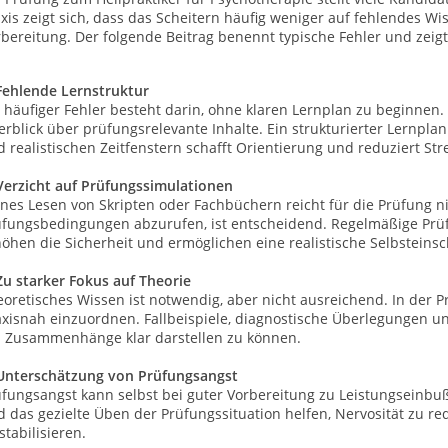
xis zeigt sich, dass das Scheitern häufig weniger auf fehlendes Wis
bereitung. Der folgende Beitrag benennt typische Fehler und zeig
 Fehlende Lernstruktur
 häufiger Fehler besteht darin, ohne klaren Lernplan zu beginnen. 
erblick über prüfungsrelevante Inhalte. Ein strukturierter Lernp
 realistischen Zeitfenstern schafft Orientierung und reduziert Str
 Verzicht auf Prüfungssimulationen
nes Lesen von Skripten oder Fachbüchern reicht für die Prüfung ni
üfungsbedingungen abzurufen, ist entscheidend. Regelmäßige Prüfu
öhen die Sicherheit und ermöglichen eine realistische Selbsteins
Zu starker Fokus auf Theorie
oretisches Wissen ist notwendig, aber nicht ausreichend. In der Pr
xisnah einzuordnen. Fallbeispiele, diagnostische Überlegungen und
 Zusammenhänge klar darstellen zu können.
 Unterschätzung von Prüfungsangst
üfungsangst kann selbst bei guter Vorbereitung zu Leistungseinbu
 das gezielte Üben der Prüfungssituation helfen, Nervosität zu re
stabilisieren.