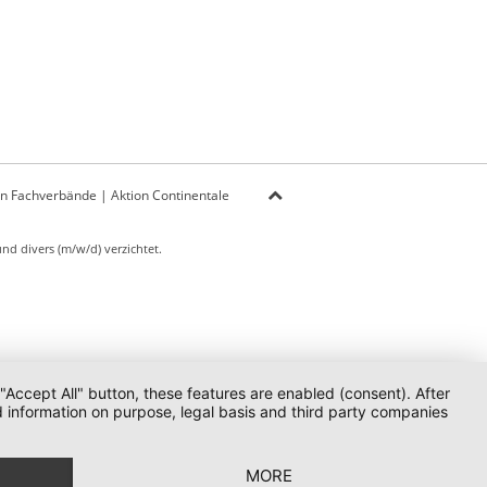
on Fachverbände
|
Aktion Continentale
d divers (m/w/d) verzichtet.
 "Accept All" button, these features are enabled (consent). After
d information on purpose, legal basis and third party companies
MORE