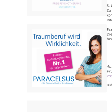
5.
Zu
kon
In
Faz
Die
bew
Aut
Prü
co
Bil