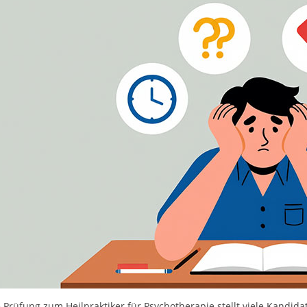
 Prüfung zum Heilpraktiker für Psychotherapie stellt viele Kandid