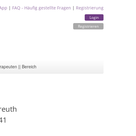
App
|
FAQ - Häufig gestellte Fragen
|
Registrierung
Login
Registrieren
rapeuten || Bereich
reuth
41