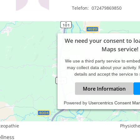
Telefon:
072479869850
We need your consent to lo
Maps service!
We use a third party service to embe
may collect data about your activity.
details and accept the service to
More Information
Powered by
Usercentrics Consent Ma
istungsspektrum:
aditionelle und komplementäre Medizin, Heilkunde
teopathie
Physioth
llness