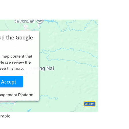
ad the Google
d map content that
 Please review the
 see this map.
Accept
nagement Platform
erapie