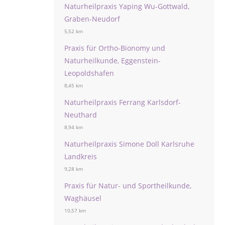
Naturheilpraxis Yaping Wu-Gottwald,
Graben-Neudorf
5,52 km
Praxis für Ortho-Bionomy und
Naturheilkunde, Eggenstein-
Leopoldshafen
8,45 km
Naturheilpraxis Ferrang Karlsdorf-
Neuthard
8,94 km
Naturheilpraxis Simone Doll Karlsruhe
Landkreis
9,28 km
Praxis für Natur- und Sportheilkunde,
Waghäusel
10,57 km