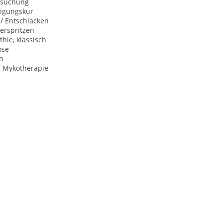
rsuchung
igungskur
 / Entschlacken
erspritzen
hie, klassisch
ose
n
e. Mykotherapie