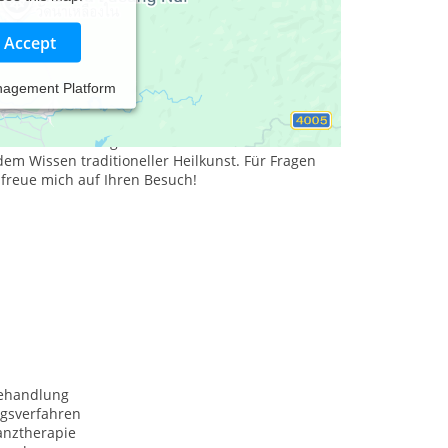
Accept
nagement Platform
lfen, ein gesundes, beschwerdefreies und
ngsmethoden zu finden, bilde ich mich
 den neuesten Diagnose- und
em Wissen traditioneller Heilkunst. Für Fragen
freue mich auf Ihren Besuch!
behandlung
ngsverfahren
anztherapie