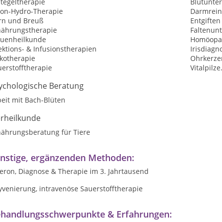
tegeltherapie
Blutunte
lon-Hydro-Therapie
Darmrein
rn und Breuß
Entgiften
nährungstherapie
Faltenunt
auenheilkunde
Homöopat
ektions- & Infusionstherapien
Irisdiagn
kotherapie
Ohrkerze
erstofftherapie
Vitalpilz
ychologische Beratung
eit mit Bach-Blüten
erheilkunde
nährungsberatung für Tiere
nstige, ergänzenden Methoden:
eron, Diagnose & Therapie im 3. Jahrtausend
yvenierung, intravenöse Sauerstofftherapie
handlungsschwerpunkte & Erfahrungen: