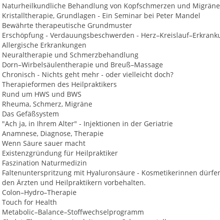
Naturheilkundliche Behandlung von Kopfschmerzen und Migräne
Kristalltherapie, Grundlagen - Ein Seminar bei Peter Mandel
Bewährte therapeutische Grundmuster
Erschöpfung - Verdauungsbeschwerden - Herz–Kreislauf–Erkran
Allergische Erkrankungen
Neuraltherapie und Schmerzbehandlung
Dorn–Wirbelsäulentherapie und Breuß–Massage
Chronisch - Nichts geht mehr - oder vielleicht doch?
Therapieformen des Heilpraktikers
Rund um HWS und BWS
Rheuma, Schmerz, Migräne
Das Gefäßsystem
"Ach ja, in Ihrem Alter" - Injektionen in der Geriatrie
Anamnese, Diagnose, Therapie
Wenn Säure sauer macht
Existenzgründung für Heilpraktiker
Faszination Naturmedizin
Faltenunterspritzung mit Hyaluronsäure - Kosmetikerinnen dürfen 
den Ärzten und Heilpraktikern vorbehalten.
Colon–Hydro–Therapie
Touch for Health
Metabolic–Balance–Stoffwechselprogramm