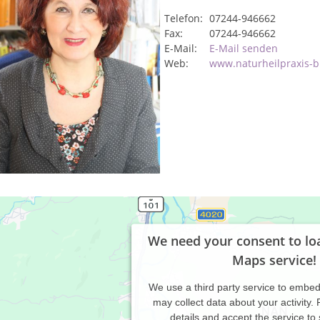
Telefon:
07244-946662
Fax:
07244-946662
E-Mail:
E-Mail senden
Web:
www.naturheilpraxis-b
We need your consent to lo
Maps service!
We use a third party service to embe
may collect data about your activity.
details and accept the service to