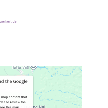
uerkert.de
ad the Google
d map content that
 Please review the
 see this map.