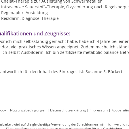
Chelat–Therapie zur Ausleitung von Schwermetallen
Intravenöse Sauerstoff–Therapie, Oxyvenierung nach Regelsberge
Regenaplex–Ausbildung
Reizdarm, Diagnose, Therapie
alifikationen und Zeugnisse:
or ich mich selbsständig gemacht habe, habe ich 4 Jahre bei einem
 dort viel praktisches Wissen angeeignet. Zudem mache ich ständi
 ich selbst Ausbilderin. Ich bin zertifizierte metabolic balance-Bet
antwortlich für den Inhalt des Eintrages ist: Susanne S. Bürkert
book
|
Nutzungsbedingungen
|
Datenschutzerklärung
|
Impressum
|
Kooperati
sbarkeit wird auf die gleichzeitige Verwendung der Sprachformen männlich, weiblich un
Sämtliche Personenbezeichnungen gelten gleichermaßen für alle Geschlechter.