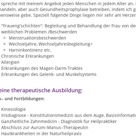
h spreche mit meinem Angebot jeden Menschen in jedem Alter an.
handeln, aber auch Gesundheitsprophylaxe betreiben, indem ich ge
ensweise gebe. Speziell folgende Dinge liegen mir sehr am Herzen
"Fraueng'schichten": Begleitung und Behandlung der Frau von de
weiblichen Problemen /Beschwerden
Menstruationsbeschwerden
Wechseljahre, Wechseljahresbegleitung>
Harninkontinenz etc.
Chronische Erkrankungen
Allergien
Erkrankungen des Magen-Darm-Traktes
Erkrankungen des Gelenk- und Muskelsystems
ine therapeutische Ausbildung:
s– und Fortbildungen:
Kinesiologie
Irisdiagnose - Konstitutionsmedizin aus dem Auge, Basisinformat
Ganzheitliche Zahnmedizin - Diagnostik für Heilpraktiker
Abschluss zur Aurum–Manus–Therapeutin
Hautkrankheiten in der Naturheilpraxis