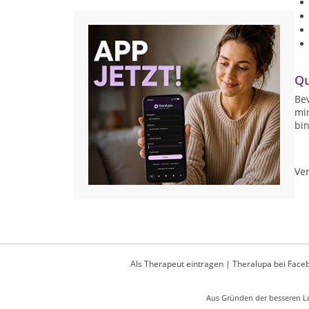
Qu
Bev
mir
bin
Ver
Als Therapeut eintragen
|
Theralupa bei Face
Aus Gründen der besseren Le