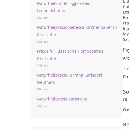
Blu
Naturheilkunde, Eggenstein-
Co
Leopoldshafen
Do
Er
6,67 km
Fr
Naturheilpraxis Rebecca Kirchenbauer in
Inj
My
Karlsruhe
Sau
6,86 km
Ps
Praxis für Klassische Homöopathie,
Arb
Karlsruhe
7,43 km
Ti
Naturheilpraxis Ferrang Karlsdorf-
Er
Neuthard
7,54 km
So
Naturheilpraxis Karlsruhe
Ob
7,65 km
Ox
Be