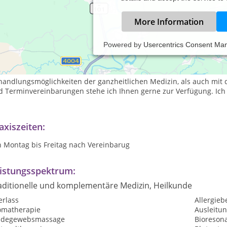
More Information
Powered by
Usercentrics Consent Ma
 Heilpraktikerin bin ich bestrebt, Ihnen mit meinem Wissen zu he
ückliches Leben zu führen. Um für Sie die bestmöglichen Behandlu
ntinuierlich weiter. Zu diesem Zweck befasse ich mich sowohl mit
andlungsmöglichkeiten der ganzheitlichen Medizin, als auch mit d
d Terminvereinbarungen stehe ich Ihnen gerne zur Verfügung. Ich 
axiszeiten:
n Montag bis Freitag nach Vereinbarug
istungsspektrum:
aditionelle und komplementäre Medizin, Heilkunde
erlass
Allergie
omatherapie
Ausleitu
ndegewebsmassage
Bioreson