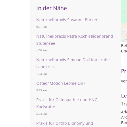
In der Nähe
Naturheilpraxis Susanne Bürkert
0,01 km
Als
gl
Naturheilpraxis Petra Koch-Hildenbrand
ko
Stutensee
Beh
un
1,00 km
Naturheilpraxis Simone Doll Karlsruhe
Landkreis
Pr
1,64 km
vo
Osteo4Motion Leonie Link
5,69 km
Le
Praxis für Osteopathie und HNC,
Tr
Karlsruhe
Ad
6,23 km
Ar
Bi
Praxis für Ortho-Bionomy und