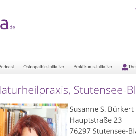
Podcast
Osteopathie-Initiative
Praktikums-Initiative
The
aturheilpraxis, Stutensee-B
Susanne S. Bürkert
Hauptstraße 23
76297
Stutensee-B