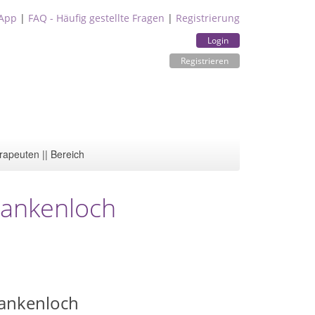
App
|
FAQ - Häufig gestellte Fragen
|
Registrierung
Login
Registrieren
rapeuten || Bereich
lankenloch
lankenloch