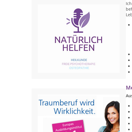
Ic
be
Leb
Me
Au