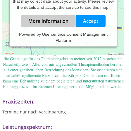
that may collect data about your activity. Please review
the details and accept the service to see this map.
More Information
Accept
Powered by
Usercentrics Consent Management
Platform
Herzlich Willkommen in meiner Praix für Ortho-Bionomy und
Naturheilkunde in 76344 Eggenstein. Langjährige Berufserfahrung in
Perönlichkeitsbildung, Lehrtätigkeit und heilkundlichen Bereichen bilden
die Grundlage für das Therapieangebot in meiner seit 2012 bestehenden
Naturheilpraxis. Alle, von mir angewandten Therapiemethoden beruhen
auf einer ganzheitlichen Betrachtung des Menschen.
Sie orientieren sich
an selbstregulierende Ressourcen des Körpers. Gemeinsam mit Ihnen
kann eine Behandlung zu einem begleiteten und unterstützten
natü
rlichen
Heilungsprozess , im Rahmen Ihrer regenerativen Möglichkeiten werden.
Praxiszeiten:
Termine nur nach Vereinbarung
Leistungsspektrum: