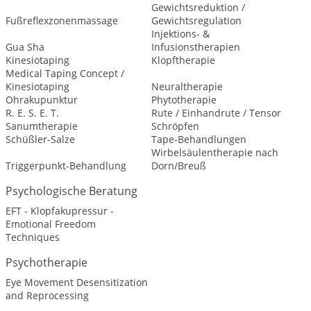
Gewichtsreduktion /
Fußreflexzonenmassage
Gewichtsregulation
Injektions- &
Gua Sha
Infusionstherapien
Kinesiotaping
Klopftherapie
Medical Taping Concept /
Kinesiotaping
Neuraltherapie
Ohrakupunktur
Phytotherapie
R. E. S. E. T.
Rute / Einhandrute / Tensor
Sanumtherapie
Schröpfen
Schüßler-Salze
Tape-Behandlungen
Wirbelsäulentherapie nach
Triggerpunkt-Behandlung
Dorn/Breuß
Psychologische Beratung
EFT - Klopfakupressur -
Emotional Freedom
Techniques
Psychotherapie
Eye Movement Desensitization
and Reprocessing