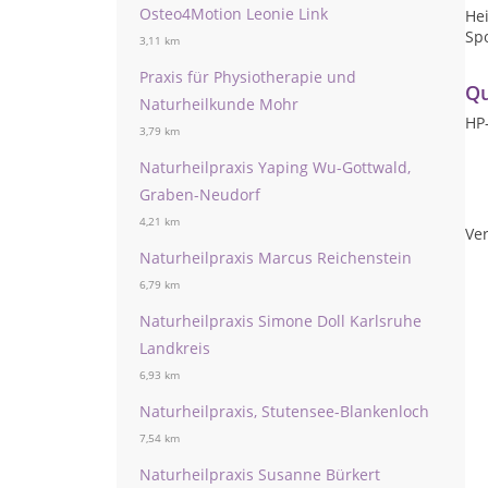
Osteo4Motion Leonie Link
Hei
Spo
3,11 km
Praxis für Physiotherapie und
Qu
Naturheilkunde Mohr
HP-
3,79 km
Naturheilpraxis Yaping Wu-Gottwald,
Graben-Neudorf
4,21 km
Ver
Naturheilpraxis Marcus Reichenstein
6,79 km
Naturheilpraxis Simone Doll Karlsruhe
Landkreis
6,93 km
Naturheilpraxis, Stutensee-Blankenloch
7,54 km
Naturheilpraxis Susanne Bürkert