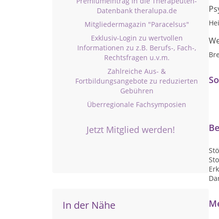
Premiumeintrag in die Therapeuten-
Ps
Datenbank theralupa.de
He
Mitgliedermagazin "Paracelsus"
Exklusiv-Login zu wertvollen
We
Informationen zu z.B. Berufs-, Fach-,
Br
Rechtsfragen u.v.m.
Zahlreiche Aus- &
So
Fortbildungsangebote zu reduzierten
Gebühren
Überregionale Fachsymposien
Be
Jetzt Mitglied werden!
St
St
Er
Da
Me
In der Nähe