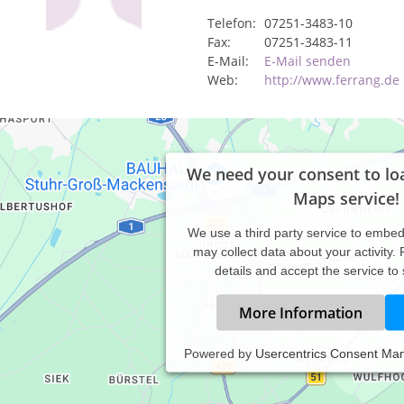
Telefon:
07251-3483-10
Fax:
07251-3483-11
E-Mail:
E-Mail senden
Web:
http://www.ferrang.de
We need your consent to lo
Maps service!
We use a third party service to embe
may collect data about your activity.
details and accept the service to
More Information
Powered by
Usercentrics Consent Ma
lpraktikerin in 3 Arbeitsbereichen:
eigene Naturheilpraxis mit Schwerpunkten: Schüßler Biochemie / O
euß / Thetaheilung