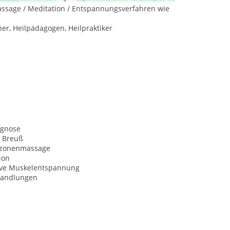
ssage / Meditation / Entspannungsverfahren wie
her, Heilpädagogen, Heilpraktiker
agnose
 Breuß
xzonenmassage
ion
ive Muskelentspannung
handlungen