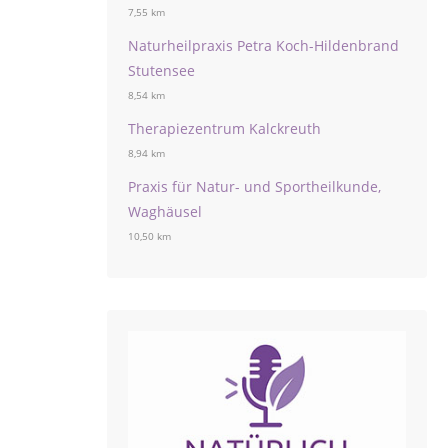
7,55 km
Naturheilpraxis Petra Koch-Hildenbrand
Stutensee
8,54 km
Therapiezentrum Kalckreuth
8,94 km
Praxis für Natur- und Sportheilkunde,
Waghäusel
10,50 km