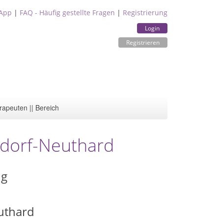
App
|
FAQ - Häufig gestellte Fragen
|
Registrierung
Login
Registrieren
rapeuten || Bereich
sdorf-Neuthard
ng
uthard