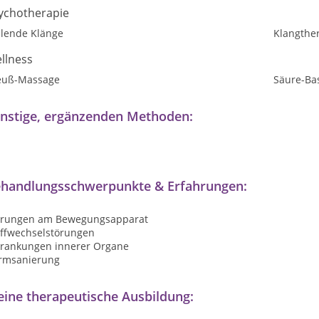
ychotherapie
ilende Klänge
Klangthe
llness
euß-Massage
Säure-Ba
nstige, ergänzenden Methoden:
handlungsschwerpunkte & Erfahrungen:
örungen am Bewegungsapparat
offwechselstörungen
krankungen innerer Organe
rmsanierung
ine therapeutische Ausbildung: