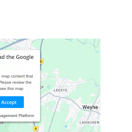
ad the Google
d map content that
 Please review the
 see this map.
Accept
nagement Platform
hrakupunktur / Taping / Fußreflexzonen / Dorn-