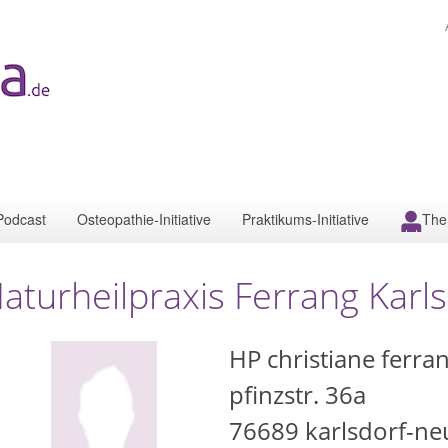
Podcast
Osteopathie-Initiative
Praktikums-Initiative
The
aturheilpraxis Ferrang Karl
HP christiane ferra
pfinzstr. 36a
76689
karlsdorf-ne