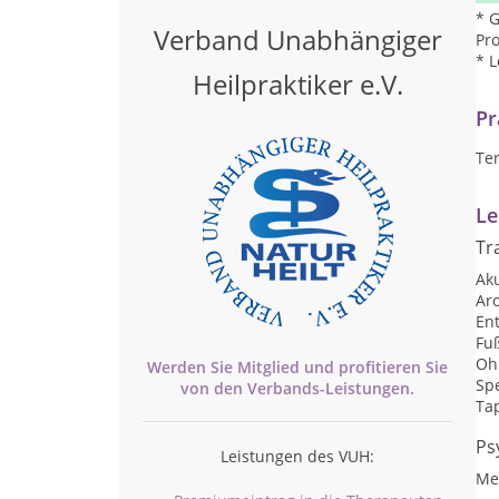
* 
Verband Unabhängiger
Pr
* L
Heilpraktiker e.V.
Pr
Te
Le
Tr
Ak
Ar
Ent
Fu
Oh
Werden Sie Mitglied und profitieren Sie
Sp
von den
Verbands-
Leistungen.
Ta
Ps
Leistungen des VUH:
Me