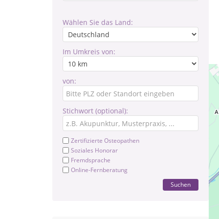
Wählen Sie das Land:
Im Umkreis von:
von:
Stichwort (optional):
Zertifizierte Osteopathen
Soziales Honorar
Fremdsprache
Online-Fernberatung
Suchen
Hei
* 
Br