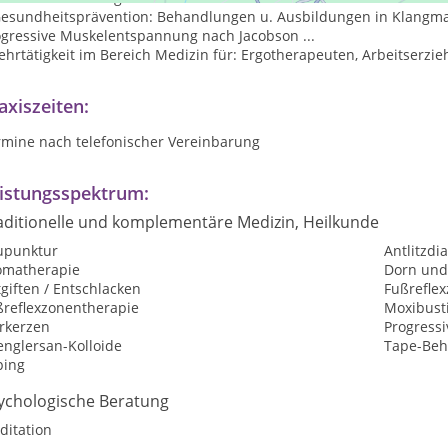
Gesundheitsprävention: Behandlungen u. Ausbildungen in Klangma
ogressive Muskelentspannung nach Jacobson ...
ehrtätigkeit im Bereich Medizin für: Ergotherapeuten, Arbeitserzie
axiszeiten:
rmine nach telefonischer Vereinbarung
istungsspektrum:
aditionelle und komplementäre Medizin, Heilkunde
upunktur
Antlitzdi
omatherapie
Dorn und
giften / Entschlacken
Fußrefle
ßreflexzonentherapie
Moxibust
rkerzen
Progress
englersan-Kolloide
Tape-Be
ping
ychologische Beratung
ditation