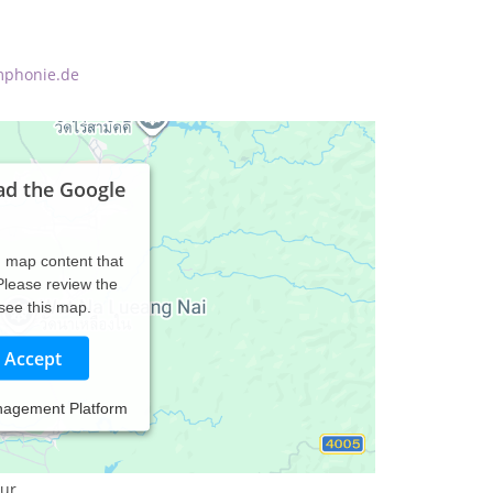
mphonie.de
ad the Google
d map content that
 Please review the
 see this map.
Accept
nagement Platform
ur