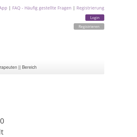
App
|
FAQ - Häufig gestellte Fragen
|
Registrierung
Login
Registrieren
rapeuten || Bereich
30
t