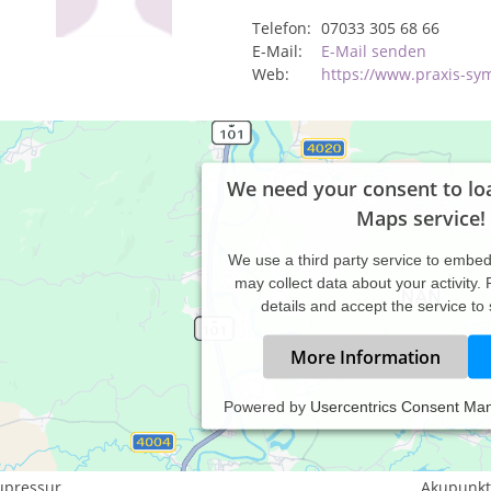
Telefon:
07033 305 68 66
E-Mail:
E-Mail senden
Web:
https://www.praxis-sy
We need your consent to lo
Maps service!
We use a third party service to embe
may collect data about your activity.
details and accept the service to
More Information
Powered by
Usercentrics Consent Ma
istungsspektrum:
aditionelle und komplementäre Medizin, Heilkunde
upressur
Akupunkt