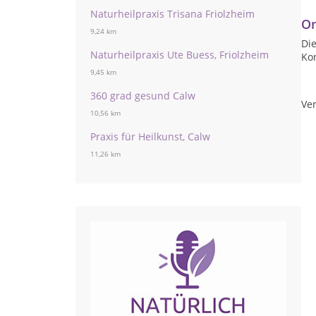
Naturheilpraxis Trisana Friolzheim
On
9,24 km
Die
Naturheilpraxis Ute Buess, Friolzheim
Ko
9,45 km
360 grad gesund Calw
Ver
10,56 km
Praxis für Heilkunst, Calw
11,26 km