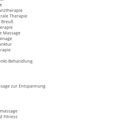
e
anztherapie
rale Therapie
 Breuß
herapie
he Massage
ainage
nktur
erapie
unkt-Behandlung
sage zur Entspannung
tmassage
d Fitness