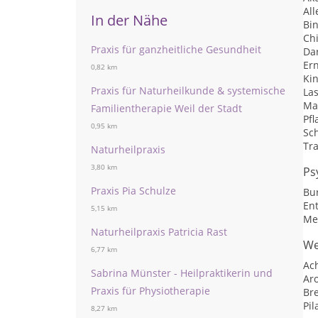
Al
In der Nähe
Bi
Ch
Praxis für ganzheitliche Gesundheit
Da
Er
0,82 km
Ki
Praxis für Naturheilkunde & systemische
La
Ma
Familientherapie Weil der Stadt
Pf
0,95 km
Sc
Tra
Naturheilpraxis
3,80 km
Ps
Praxis Pia Schulze
Bu
En
5,15 km
Me
Naturheilpraxis Patricia Rast
We
6,77 km
Ac
Sabrina Münster - Heilpraktikerin und
Ar
Praxis für Physiotherapie
Br
Pil
8,27 km