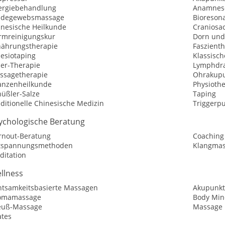
lergiebehandlung
Anamnes
ndegewebsmassage
Bioreson
inesische Heilkunde
Craniosac
rmreinigungskur
Dorn und
nährungstherapie
Faszient
nesiotaping
Klassisc
ser-Therapie
Lymphdr
ssagetherapie
Ohrakupu
lanzenheilkunde
Physioth
hüßler-Salze
Taping
ditionelle Chinesische Medizin
Triggerp
ychologische Beratung
rnout-Beratung
Coaching
tspannungsmethoden
Klangmas
ditation
llness
htsamkeitsbasierte Massagen
Akupunk
omamassage
Body Min
euß-Massage
Massage
ates