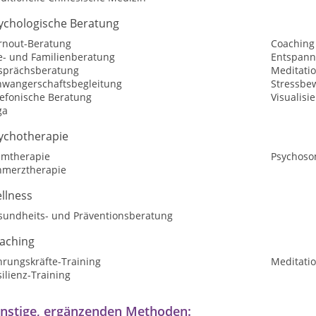
ychologische Beratung
rnout-Beratung
Coaching
e- und Familienberatung
Entspan
sprächsberatung
Meditati
hwangerschaftsbegleitung
Stressbe
lefonische Beratung
Visualisi
ga
ychotherapie
emtherapie
Psychoso
hmerztherapie
llness
sundheits- und Präventionsberatung
aching
hrungskräfte-Training
Meditatio
ilienz-Training
nstige, ergänzenden Methoden: