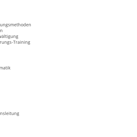
nungsmethoden
on
wältigung
erungs-Training
matik
nsleitung