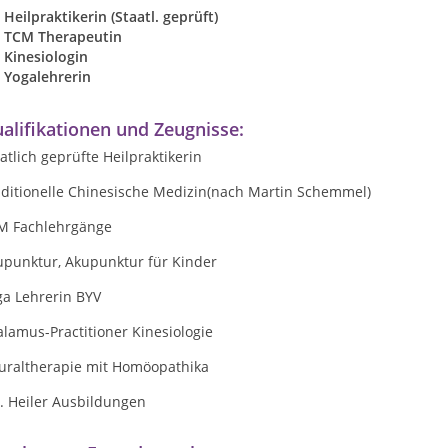
Heilpraktikerin (Staatl. geprüft)
TCM Therapeutin
Kinesiologin
Yogalehrerin
alifikationen und Zeugnisse:
atlich geprüfte Heilpraktikerin
aditionelle Chinesische Medizin(nach Martin Schemmel)
M Fachlehrgänge
upunktur, Akupunktur für Kinder
ga Lehrerin BYV
lamus-Practitioner Kinesiologie
uraltherapie mit Homöopathika
. Heiler Ausbildungen