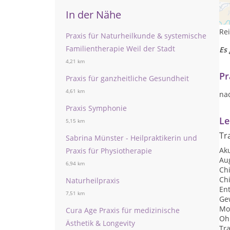
Na
Fam
In der Nähe
Au
Re
Praxis für Naturheilkunde & systemische
Familientherapie Weil der Stadt
Es 
4,21 km
Pr
Praxis für ganzheitliche Gesundheit
4,61 km
na
Praxis Symphonie
Le
5,15 km
Tr
Sabrina Münster - Heilpraktikerin und
Ak
Praxis für Physiotherapie
Au
6,94 km
Ch
Ch
Naturheilpraxis
Ent
7,51 km
Ge
Mo
Cura Age Praxis für medizinische
Oh
Ästhetik & Longevity
Tra