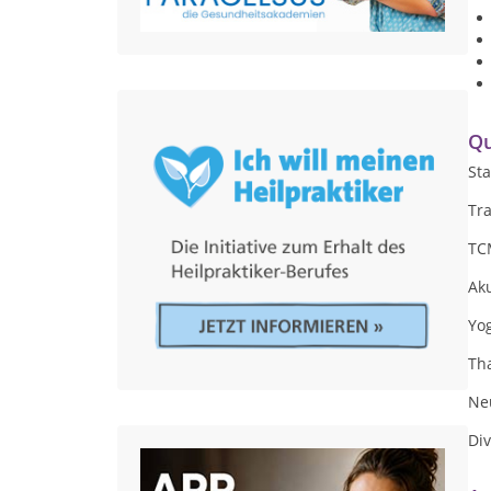
Qu
Sta
Tr
TC
Ak
Yo
Tha
Ne
Div