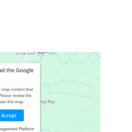
ad the Google
d map content that
 Please review the
 see this map.
Accept
nagement Platform