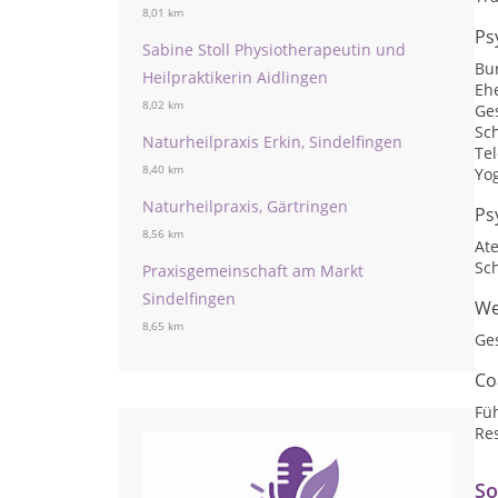
8,01 km
Ps
Sabine Stoll Physiotherapeutin und
Bu
Heilpraktikerin Aidlingen
Eh
8,02 km
Ge
Sc
Naturheilpraxis Erkin, Sindelfingen
Te
8,40 km
Yo
Naturheilpraxis, Gärtringen
Ps
8,56 km
At
Sc
Praxisgemeinschaft am Markt
Sindelfingen
We
8,65 km
Ge
Co
Fü
Res
So