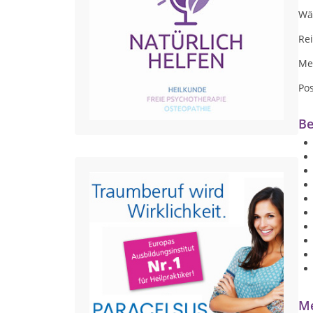
Wä
Re
Me
Pos
Be
Me