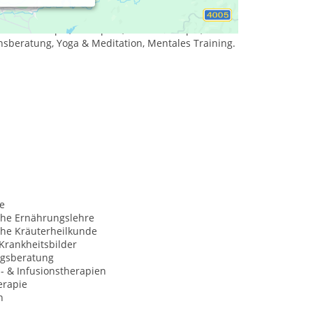
Lebensberatung.
Erfolg & Gesundheit für die ganze
e Mitarbeiter. Über 10 Jahre Erfahrung.
Neuraltherapie, Schröpfen, Wärmetherapie,
sberatung, Yoga & Meditation, Mentales Training.
e
che Ernährungslehre
che Kräuterheilkunde
Krankheitsbilder
gsberatung
s- & Infusionstherapien
erapie
n