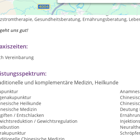
turheilpraxis für TCM, Ernährung, Akupunktur, Yoga, Coaching, 
ilie. Gesundheit & Leistungsfähigkeit für Ihr Unternehmen und Ihr
ßerdem Akupunktur für Kinder, Akupunktur bei Angst vor Nadeln, 
izstromtherapie, Gesundheitsberatung, Ernährungsberatung, Leben
geht uns gut!
axiszeiten:
ch Vereinbarung
istungsspektrum:
aditionelle und komplementäre Medizin, Heilkunde
upunktur
Anamnes
genakupunktur
Chinesis
inesische Heilkunde
Chinesis
inesische Medizin
Deutung 
giften / Entschlacken
Ernährun
wichtsreduktion / Gewichtsregulation
Injektion
xibustion
Neuralth
rakupunktur
Schröpfe
ditionelle Chinesische Medizin