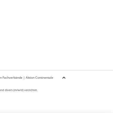
on Fachverbände
|
Aktion Continentale
d divers (m/w/d) verzichtet.