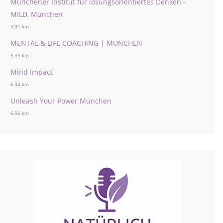
Münchener Institut für lösungsorientiertes Denken -
MILD, München
3,91 km
MENTAL & LIFE COACHING | MÜNCHEN
5,35 km
Mind Impact
6,34 km
Unleash Your Power München
6,56 km