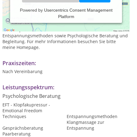
Powered by
Usercentrics Consent Management
Platform
Bei mir geht es dem Stress an den Kragen! Meine Praxis
versteht sich als Auftragskiller für Ihren Stress. Das
Arbeitsspektrum der Praxis umfasst dabei
Entspannungsmethoden sowie Psychologische Beratung und
Begleitung. Für mehr Informationen besuchen Sie bitte
meine Homepage.
Praxiszeiten:
Nach Vereinbarung
Leistungsspektrum:
Psychologische Beratung
EFT - Klopfakupressur -
Emotional Freedom
Techniques
Entspannungsmethoden
Klangmassage zur
Gesprächsberatung
Entspannung
Paarberatung