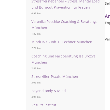
Stressfrei nebenbei – Stress, Mental Load
Se
und Burnout-Prävention für Frauen
0,98 km
An
Veronika Peschke Coaching & Beratung,
Eng
München
1,85 km
Ver
MindLINK - Inh. C. Lechner München
2,21 km
Coaching und Farbberatung Isa Broxvall
München
2,53 km
Stresskiller-Praxis, München
3,05 km
Beyond Body & Mind
4,01 km
Results Institut