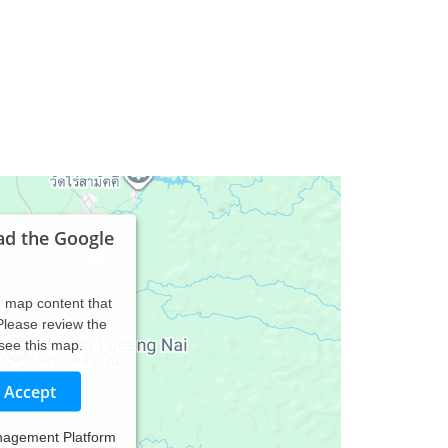
ad the Google
d map content that
 Please review the
 see this map.
Accept
nagement Platform