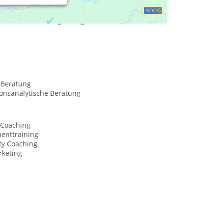
ema und Anliegen zu erlangen, Veränderungen zu
rn verstehe ich Coaching als Hilfe zur Selbsthilfe
n sowie in der Begleitung des
Beratung
ionsanalytische Beratung
 Coaching
nttraining
ty Coaching
rketing