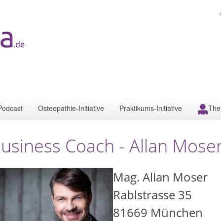
Podcast
Osteopathie-Initiative
Praktikums-Initiative
The
usiness Coach - Allan Mose
Mag. Allan Moser
Rablstrasse 35
81669
München