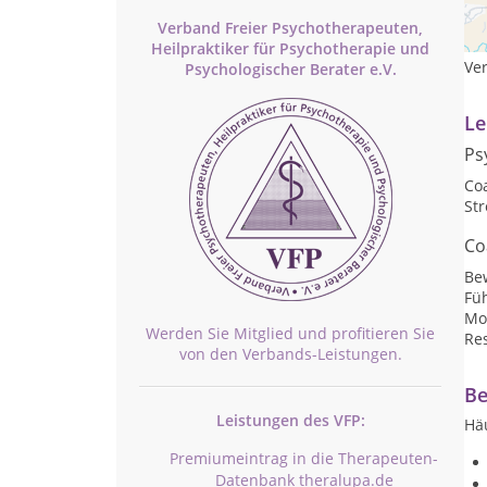
Im 
ges
Verband Freier Psychotherapeuten,
und
Heilpraktiker für Psychotherapie und
Ve
Psychologischer Berater e.V.
Le
Ps
Co
St
Co
Be
Fü
Mot
Werden Sie Mitglied und profitieren Sie
Res
von den Verbands-Leistungen.
Be
Leistungen des VFP:
Hä
Premiumeintrag in die Therapeuten-
Datenbank theralupa.de