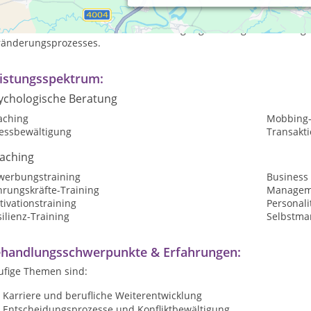
Coaching unterstütze und begleite ich Sie, Klarheit bei Ihrem Th
talten, Lösungen zu entwickeln und Ihre Ziele zu erreichen.
Insofe
 meine Rolle als Ihr Coach in der Anregung Ihrer eigenen Lösunge
ränderungsprozesses.
istungsspektrum:
ychologische Beratung
aching
Mobbing-
ressbewältigung
Transakt
aching
werbungstraining
Business
hrungskräfte-Training
Manageme
ivationstraining
Personali
ilienz-Training
Selbstma
handlungsschwerpunkte & Erfahrungen:
ufige Themen sind:
Karriere und berufliche Weiterentwicklung
Entscheidungsprozesse und Konfliktbewältigung