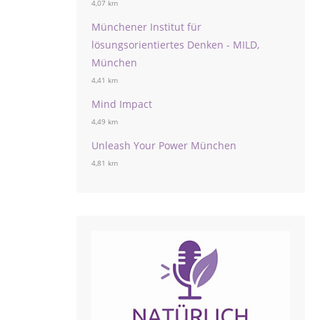
4,07 km
Münchener Institut für
lösungsorientiertes Denken - MILD,
München
4,41 km
Mind Impact
4,49 km
Unleash Your Power München
4,81 km