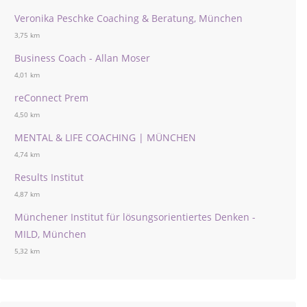
Veronika Peschke Coaching & Beratung, München
3,75 km
Business Coach - Allan Moser
4,01 km
reConnect Prem
4,50 km
MENTAL & LIFE COACHING | MÜNCHEN
4,74 km
Results Institut
4,87 km
Münchener Institut für lösungsorientiertes Denken -
MILD, München
5,32 km