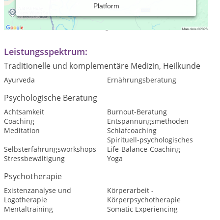
Platform
Praxiszeiten:
Praxiszeiten nach Vereinbarung
Leistungsspektrum:
Traditionelle und komplementäre Medizin, Heilkunde
Ayurveda
Ernährungsberatung
Psychologische Beratung
Achtsamkeit
Burnout-Beratung
Coaching
Entspannungsmethoden
Meditation
Schlafcoaching
Spirituell-psychologisches
Selbsterfahrungsworkshops
Life-Balance-Coaching
Stressbewältigung
Yoga
Psychotherapie
Existenzanalyse und
Körperarbeit -
Logotherapie
Körperpsychotherapie
Mentaltraining
Somatic Experiencing