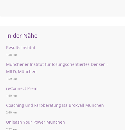
In der Nähe
Results Institut
1,48 km
Münchener Institut für lösungsorientiertes Denken -
MILD, München
1,59 km
reConnect Prem
1,90 km
Coaching und Farbberatung Isa Broxvall München
2,60 km
Unleash Your Power München
2,92 km