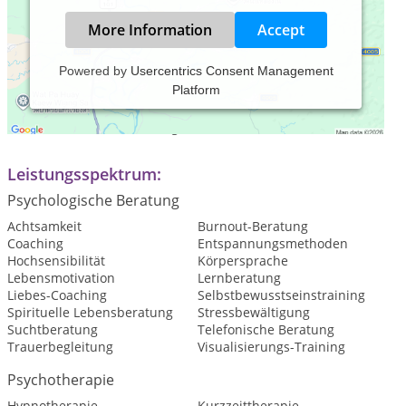
More Information
Accept
Powered by
Usercentrics Consent Management
Platform
Praxiszeiten:
Termine nach Vereinbarung.
Leistungsspektrum:
Psychologische Beratung
Achtsamkeit
Burnout-Beratung
Coaching
Entspannungsmethoden
Hochsensibilität
Körpersprache
Lebensmotivation
Lernberatung
Liebes-Coaching
Selbstbewusstseinstraining
Spirituelle Lebensberatung
Stressbewältigung
Suchtberatung
Telefonische Beratung
Trauerbegleitung
Visualisierungs-Training
Psychotherapie
Hypnotherapie
Kurzzeittherapie