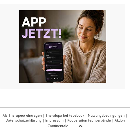
Als Therapeut eintragen
|
Theralupa bei Facebook
|
Nutzungsbedingungen
|
Datenschutzerklärung
|
Impressum
|
Kooperation Fachverbände
|
Aktion
Continentale