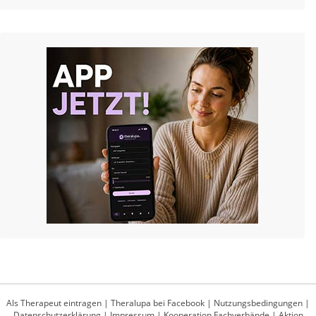
Als Therapeut eintragen
|
Theralupa bei Facebook
|
Nutzungsbedingungen
|
Datenschutzerklärung
|
Impressum
|
Kooperation Fachverbände
|
Aktion