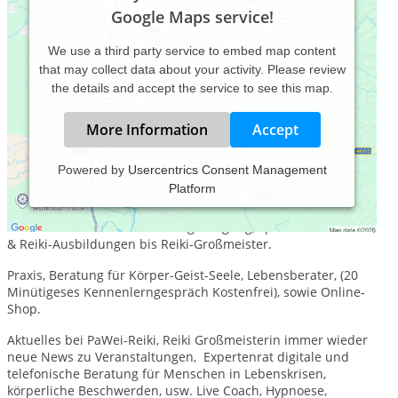
Google Maps service!
We use a third party service to embed map content
that may collect data about your activity. Please review
the details and accept the service to see this map.
More Information
Accept
Powered by
Usercentrics Consent Management
Platform
Expertin in Gesundheit, Spiritualität und Psyche,Virtuelle,
digitale Beratung. Reiki Großmeisterin, Hypnose von
Gewichtsreduktion bis Leistungssteigung, spirituelle Lehrerin,
& Reiki-Ausbildungen bis Reiki-Großmeister.
Praxis, Beratung für Körper-Geist-Seele, Lebensberater, (20
Minütigeses Kennenlerngespräch Kostenfrei), sowie Online-
Shop.
Aktuelles bei PaWei-Reiki, Reiki Großmeisterin immer wieder
neue News zu Veranstaltungen, Expertenrat digitale und
telefonische Beratung für Menschen in Lebenskrisen,
körperliche Beschwerden, usw. Live Coach, Hypnoese,