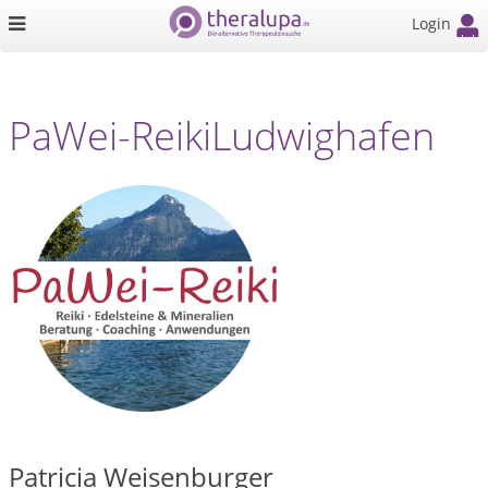
Login
PaWei-ReikiLudwighafen
Patricia Weisenburger