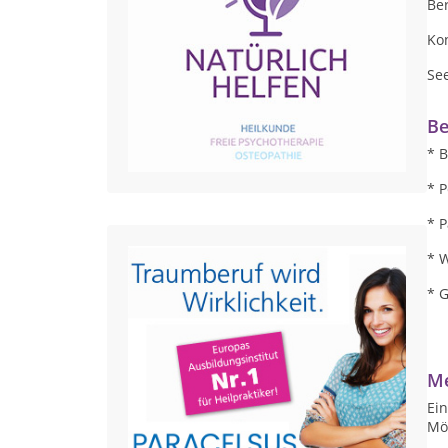
Be
Ko
Se
Be
* 
* 
* 
* 
* 
Me
Ein
Mög