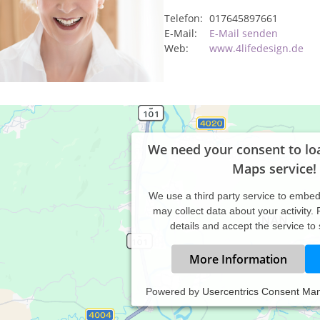
Telefon:
017645897661
E-Mail:
E-Mail senden
Web:
www.4lifedesign.de
We need your consent to lo
Maps service!
We use a third party service to embe
may collect data about your activity.
details and accept the service to
More Information
Powered by
Usercentrics Consent Ma
ine Praxis befindet sich im Osten von München und ist vom Marien
wie über die Autobahn A99 und A94 in 20 Minuten erreichbar.