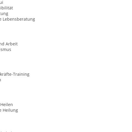
ui
bilität
tung
le Lebensberatung
nd Arbeit
ismus
kräfte-Training
n
 Heilen
le Heilung