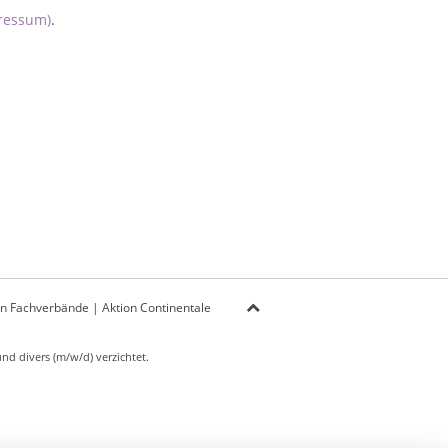
ressum)
.
on Fachverbände
|
Aktion Continentale
d divers (m/w/d) verzichtet.