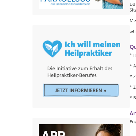
Du
Sit
Me
Se
Qu
* 
* A
* Z
* Z
* B
An
Eng