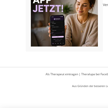
Ver
Als Therapeut eintragen
|
Theralupa bei Face
Aus Gründen der besseren Le