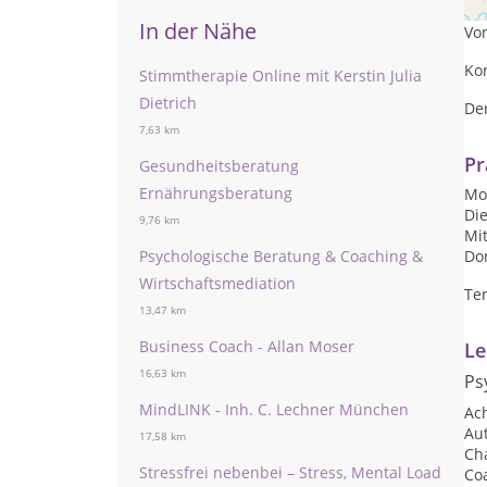
In der Nähe
Von
Ko
Stimmtherapie Online mit Kerstin Julia
Dietrich
De
7,63 km
Pr
Gesundheitsberatung
Ernährungsberatung
Mon
Die
9,76 km
Mit
Psychologische Beratung & Coaching &
Don
Wirtschaftsmediation
Te
13,47 km
Business Coach - Allan Moser
Le
16,63 km
Ps
MindLINK - Inh. C. Lechner München
Ac
Au
17,58 km
Ch
Stressfrei nebenbei – Stress, Mental Load
Co