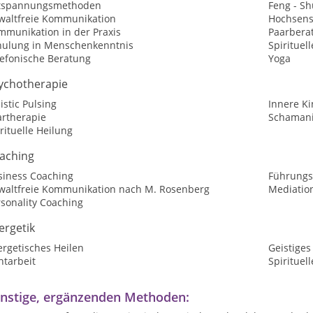
tspannungsmethoden
Feng - Sh
waltfreie Kommunikation
Hochsensi
mmunikation in der Praxis
Paarbera
hulung in Menschenkenntnis
Spirituel
lefonische Beratung
Yoga
ychotherapie
istic Pulsing
Innere Ki
artherapie
Schaman
rituelle Heilung
aching
siness Coaching
Führungs
waltfreie Kommunikation nach M. Rosenberg
Mediatio
sonality Coaching
ergetik
ergetisches Heilen
Geistiges
htarbeit
Spirituel
nstige, ergänzenden Methoden: