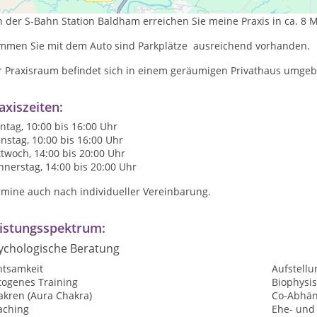
 der S-Bahn Station Baldham erreichen Sie meine Praxis in ca. 8 
mmen Sie mit dem Auto sind Parkplätze ausreichend vorhanden.
r Praxisraum befindet sich in einem geräumigen Privathaus umge
axiszeiten:
tag, 10:00 bis 16:00 Uhr
nstag, 10:00 bis 16:00 Uhr
twoch, 14:00 bis 20:00 Uhr
nerstag, 14:00 bis 20:00 Uhr
rmine auch nach individueller Vereinbarung.
istungsspektrum:
ychologische Beratung
htsamkeit
Aufstellu
togenes Training
Biophysis
akren (Aura Chakra)
Co-Abhän
aching
Ehe- und