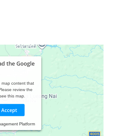
ad the Google
d map content that
 Please review the
 see this map.
Accept
nagement Platform
platz sehr gut mit der S-Bahn in 25 Minuten