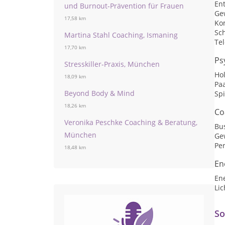
En
und Burnout-Prävention für Frauen
Ge
17,58 km
Ko
Sc
Martina Stahl Coaching, Ismaning
Te
17,70 km
Ps
Stresskiller-Praxis, München
Hol
18,09 km
Pa
Beyond Body & Mind
Spi
18,26 km
Co
Veronika Peschke Coaching & Beratung,
Bu
München
Ge
Per
18,48 km
En
En
Lic
So