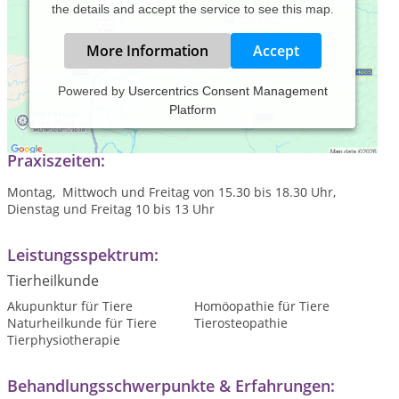
the details and accept the service to see this map.
More Information
Accept
Powered by
Usercentrics Consent Management
Platform
Osteopathie, Akupunktur und Naturheilkunde für Pferde
Praxiszeiten:
Montag, Mittwoch und Freitag von 15.30 bis 18.30 Uhr,
Dienstag und Freitag 10 bis 13 Uhr
Leistungsspektrum:
Tierheilkunde
Akupunktur für Tiere
Homöopathie für Tiere
Naturheilkunde für Tiere
Tierosteopathie
Tierphysiotherapie
Behandlungsschwerpunkte & Erfahrungen: