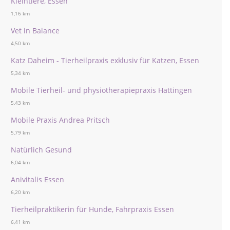
Kleintiere, Essen
1,16 km
Vet in Balance
4,50 km
Katz Daheim - Tierheilpraxis exklusiv für Katzen, Essen
5,34 km
Mobile Tierheil- und physiotherapiepraxis Hattingen
5,43 km
Mobile Praxis Andrea Pritsch
5,79 km
Natürlich Gesund
6,04 km
Anivitalis Essen
6,20 km
Tierheilpraktikerin für Hunde, Fahrpraxis Essen
6,41 km