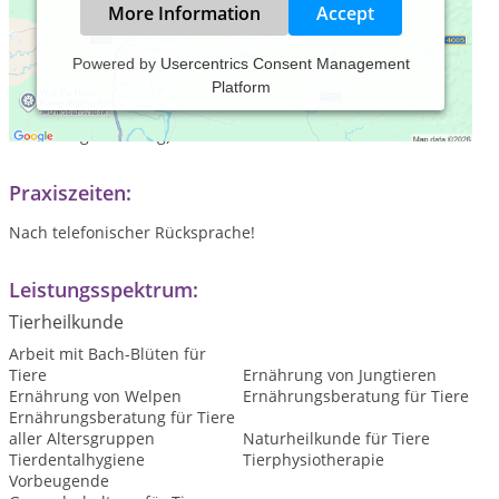
More Information
Accept
Powered by
Usercentrics Consent Management
Platform
Mobile Tierheilpraxis, Hundephysiotherapie (inkl. Dorn -
Breuß) und Ernährungsberatung ( inkl.spezieller/individueller
Ernährungsberatung)
Praxiszeiten:
Nach telefonischer Rücksprache!
Leistungsspektrum:
Tierheilkunde
Arbeit mit Bach-Blüten für
Tiere
Ernährung von Jungtieren
Ernährung von Welpen
Ernährungsberatung für Tiere
Ernährungsberatung für Tiere
aller Altersgruppen
Naturheilkunde für Tiere
Tierdentalhygiene
Tierphysiotherapie
Vorbeugende