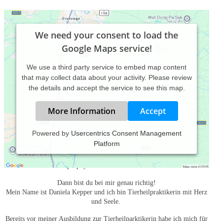
We need your consent to load the
Google Maps service!
We use a third party service to embed map content
that may collect data about your activity. Please review
the details and accept the service to see this map.
More Information
Accept
Powered by
Usercentrics Consent Management
Platform
Dein Hund, deine Katze oder dein Pferd leidet an akuten oder
chronischen Beschwerden oder du möchtest deine Fellnase bereits
prophylaktisch unterstützen?
Dann bist du bei mir genau richtig!
Mein Name ist Daniela Kepper und ich bin Tierheilpraktikerin mit Herz
und Seele.
Bereits vor meiner Ausbildung zur Tierheilparktikerin habe ich mich für