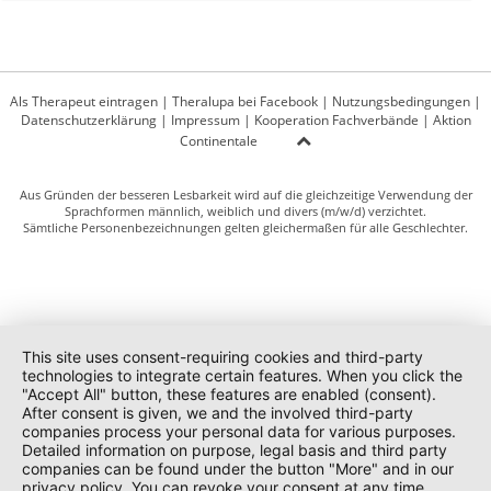
Als Therapeut eintragen
|
Theralupa bei Facebook
|
Nutzungsbedingungen
|
Datenschutzerklärung
|
Impressum
|
Kooperation Fachverbände
|
Aktion
Continentale
Aus Gründen der besseren Lesbarkeit wird auf die gleichzeitige Verwendung der
Sprachformen männlich, weiblich und divers (m/w/d) verzichtet.
Sämtliche Personenbezeichnungen gelten gleichermaßen für alle Geschlechter.
This site uses consent-requiring cookies and third-party
technologies to integrate certain features. When you click the
"Accept All" button, these features are enabled (consent).
After consent is given, we and the involved third-party
companies process your personal data for various purposes.
Detailed information on purpose, legal basis and third party
companies can be found under the button "More" and in our
privacy policy. You can revoke your consent at any time.