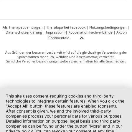
Als Therapeut eintragen
|
Theralupa bei Facebook
|
Nutzungsbedingungen
|
Datenschutzerklärung
|
Impressum
|
Kooperation Fachverbände
|
Aktion
Continentale
Aus Gründen der besseren Lesbarkeit wird auf die gleichzeitige Verwendung der
Sprachformen männlich, weiblich und divers (m/w/d) verzichtet.
Sämtliche Personenbezeichnungen gelten gleichermaßen für alle Geschlechter.
This site uses consent-requiring cookies and third-party
technologies to integrate certain features. When you click the
"Accept All" button, these features are enabled (consent).
After consent is given, we and the involved third-party
companies process your personal data for various purposes.
Detailed information on purpose, legal basis and third party
companies can be found under the button "More" and in our
privacy policy. You can revoke your consent at any time.