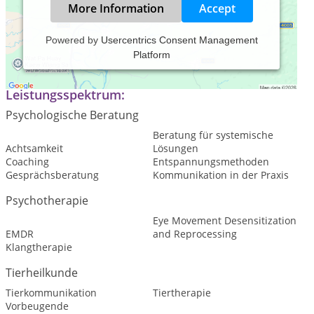
More Information
Accept
Powered by
Usercentrics Consent Management
Platform
Tierpsychologie Tierverhaltenstherapie
Leistungsspektrum:
Psychologische Beratung
Beratung für systemische
Achtsamkeit
Lösungen
Coaching
Entspannungsmethoden
Gesprächsberatung
Kommunikation in der Praxis
Psychotherapie
Eye Movement Desensitization
EMDR
and Reprocessing
Klangtherapie
Tierheilkunde
Tierkommunikation
Tiertherapie
Vorbeugende