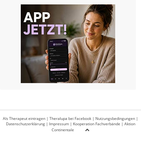
Als Therapeut eintragen
|
Theralupa bei Facebook
|
Nutzungsbedingungen
|
Datenschutzerklärung
|
Impressum
|
Kooperation Fachverbände
|
Aktion
Continentale