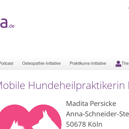
Podcast
Osteopathie-Initiative
Praktikums-Initiative
The
obile Hundeheilpraktikerin
Madita Persicke
Anna-Schneider-Stei
50678
Köln