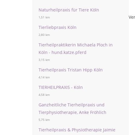
Naturheilpraxis für Tiere Köln
Ver
1,51 km
Tierliebpraxis Köln
2,80 km
Tierheilpraktikerin Michaela Ploch in
Köln - hund.katze.pferd
3,15 km
Tierheilpraxis Tristan Hipp Köln
4,14 km
TIERHEILPRAXIS - Köln
4,58 km
Ganzheitliche Tierheilpraxis und
Tierphysiotherapie, Anke Fröhlich
5,75 km
Tierheilpraxis & Physiotherapie Jaimie