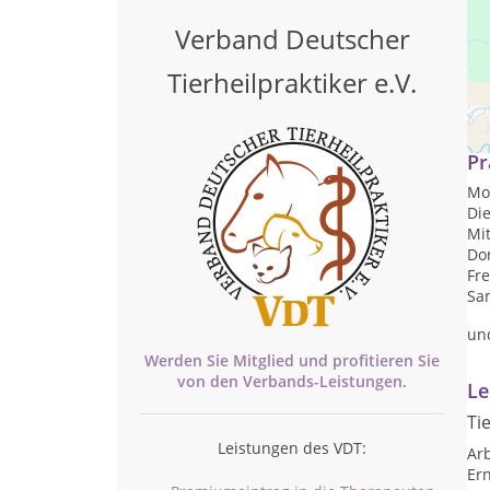
Verband Deutscher
Tierheilpraktiker e.V.
Mob
Pr
Mon
Die
Mit
Don
Fre
Sam
un
Werden Sie Mitglied und profitieren Sie
von den
Verbands-
Leistungen.
Le
Ti
Leistungen des VDT:
Arb
Er