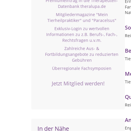
Premiumeintrag in die Therapeuten-
Er
Datenbank theralupa.de
Far
Nat
Mitgliedermagazine "Mein
Tierheilpraktiker" und "Paracelsus"
So
Exklusiv-Login zu wertvollen
Informationen zu z.B. Berufs-, Fach-,
Rei
Rechtsfragen u.v.m.
Zahlreiche Aus- &
Be
Fortbildungsangebote zu reduzierten
Tie
Gebühren
Überregionale Fachsymposien
Me
Tie
Jetzt Mitglied werden!
Qu
Rei
An
In der Nähe
Eng