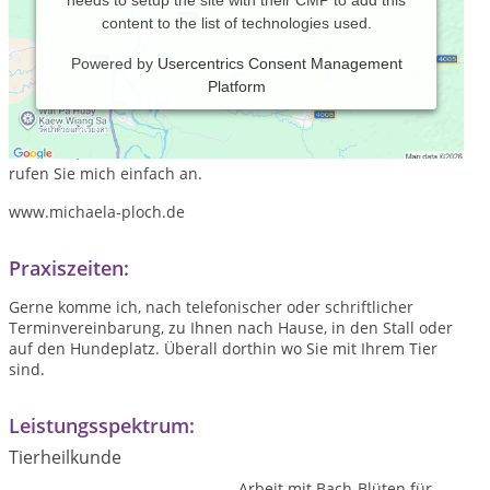
needs to setup the site with their CMP to add this
content to the list of technologies used.
Powered by
Usercentrics Consent Management
Platform
Ich betreibe eine mobile Tierheilpraxis und freue mich, wenn
ich Ihnen und Ihrem Tier helfen kann. Besuchen Sie meine
Webseite, dort erfahren Sie noch mehr über mich. Oder
rufen Sie mich einfach an.
www.michaela-ploch.de
Praxiszeiten:
Gerne komme ich, nach telefonischer oder schriftlicher
Terminvereinbarung, zu Ihnen nach Hause, in den Stall oder
auf den Hundeplatz. Überall dorthin wo Sie mit Ihrem Tier
sind.
Leistungsspektrum:
Tierheilkunde
Arbeit mit Bach-Blüten für