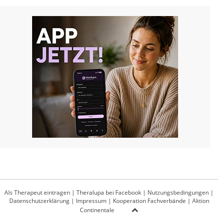
Als Therapeut eintragen
|
Theralupa bei Facebook
|
Nutzungsbedingungen
|
Datenschutzerklärung
|
Impressum
|
Kooperation Fachverbände
|
Aktion
Continentale