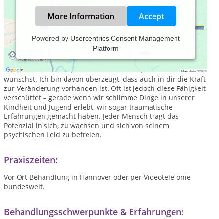
More Information
Accept
Powered by
Usercentrics Consent Management
Platform
In der prozessorientierten Körpertherapie helfe ich dir dabei,
die Gründe aufzudecken und aus dem Weg zu räumen, die
dich davon abhalten, ein Leben zu führen, wie du es dir
wünschst. Ich bin davon überzeugt, dass auch in dir die Kraft
zur Veränderung vorhanden ist. Oft ist jedoch diese Fähigkeit
verschüttet – gerade wenn wir schlimme Dinge in unserer
Kindheit und Jugend erlebt, wir sogar traumatische
Erfahrungen gemacht haben. Jeder Mensch trägt das
Potenzial in sich, zu wachsen und sich von seinem
psychischen Leid zu befreien.
Praxiszeiten:
Vor Ort Behandlung in Hannover oder per Videotelefonie
bundesweit.
Behandlungsschwerpunkte & Erfahrungen: