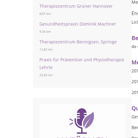
Me
Therapiezentrum Grüner Hannover
En
8,87 km
Lic
Gesundheitspraxis Dominik Machner
9,34 km
Be
Therapiezentrum Bennigsen, Springe
4x 
12,82 km
Praxis für Prävention und Physiotherapie
Me
Lehrte
201
22,66 km
20
20
Qu
Ge
Be