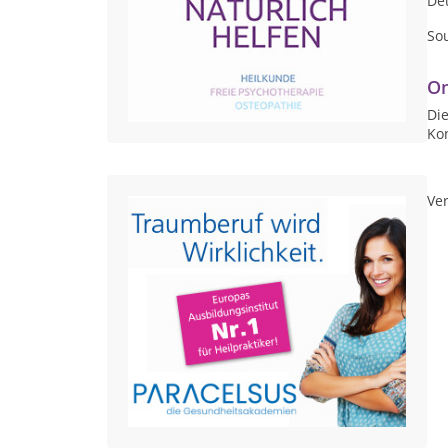
Deu
So
On
Die
Ko
Ver