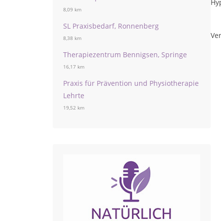
Hyp
8,09 km
SL Praxisbedarf, Ronnenberg
Ver
8,38 km
Therapiezentrum Bennigsen, Springe
16,17 km
Praxis für Prävention und Physiotherapie
Lehrte
19,52 km