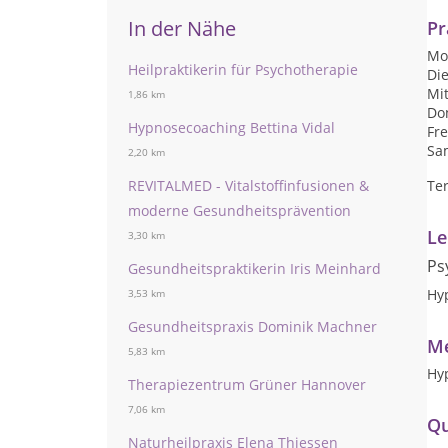
In der Nähe
Pr
Mon
Heilpraktikerin für Psychotherapie
Die
Mit
1,86 km
Don
Hypnosecoaching Bettina Vidal
Fre
Sam
2,20 km
REVITALMED - Vitalstoffinfusionen &
Te
moderne Gesundheitsprävention
Le
3,30 km
Ps
Gesundheitspraktikerin Iris Meinhard
Hy
3,53 km
Gesundheitspraxis Dominik Machner
Me
5,83 km
Hy
Therapiezentrum Grüner Hannover
7,06 km
Qu
Naturheilpraxis Elena Thiessen