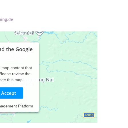
hing.de
ad the Google
d map content that
 Please review the
 see this map.
Accept
nagement Platform
neutrale Kommunikation mit dem Unterbewusstsein