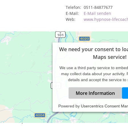
Telefon:
0511-84877677
E-Mail:
E-Mail senden
Web:
www.hypnose-lifecoac
We need your consent to lo
Maps service!
We use a third party service to embe
may collect data about your activity.
details and accept the service to
More Information
Powered by
Usercentrics Consent Ma
h arbeite nach dem Prinzip der SOL-Hypnose®.
ese Hypnosemethode zeichnet sich durch tiefe Trancen und eine 
m Lösen körperlicher und seelischer Probleme aus.