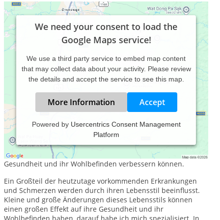
We need your consent to load the
Google Maps service!
We use a third party service to embed map content
that may collect data about your activity. Please review
the details and accept the service to see this map.
More Information
Accept
Powered by
Usercentrics Consent Management
Platform
Bei mir stehen Sie im Mittelpunkt.
Ich möchte Sie auf ihrem Weg begleiten, damit Sie selbst ihre
Gesundheit und ihr Wohlbefinden verbessern können.
Ein Großteil der heutzutage vorkommenden Erkrankungen
und Schmerzen werden durch ihren Lebensstil beeinflusst.
Kleine und große Änderungen dieses Lebensstils können
einen großen Effekt auf ihre Gesundheit und ihr
Wohlbefinden haben, darauf habe ich mich spezialisiert. In