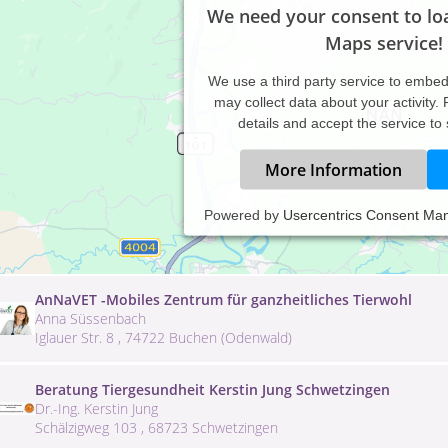
We need your consent to lo
Maps service!
We use a third party service to embe
may collect data about your activity.
details and accept the service to
More Information
AnimaliQ - Aus Respekt zum Tier
Powered by
Usercentrics Consent Ma
Doreen Hellfritz
Robertsdorf 20 A , 23974 Blowatz OT Robertsdorf
AnNaVET -Mobiles Zentrum für ganzheitliches Tierwohl
Anna Süssenbach
Iglauer Str. 8 , 74722 Buchen (Odenwald)
Beratung Tiergesundheit Kerstin Jung Schwetzingen
Dr.-Ing. Kerstin Jung
Schälzigweg 103 , 68723 Schwetzingen