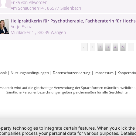
Erika von Allwörden
Am Schauchen14 , 86577 Sielenbach
Heilpraktikerin für Psychotherapie, Fachberaterin für Hochse
Antje Franz
Mühlacker 1 , 88239 Wangen
←
1
2
3
4
5
...
book
|
Nutzungsbedingungen
|
Datenschutzerklärung
|
Impressum
|
Kooperati
sbarkeit wird auf die gleichzeitige Verwendung der Sprachformen männlich, weiblich un
Sämtliche Personenbezeichnungen gelten gleichermaßen für alle Geschlechter.
-party technologies to integrate certain features. When you click the
 companies process your personal data for various purposes. Detaile