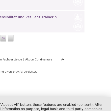
nsibilität und Resilienz Trainerin
30
→
on Fachverbände
|
Aktion Continentale
d divers (m/w/d) verzichtet.
 "Accept All" button, these features are enabled (consent). After
d information on purpose, legal basis and third party companies