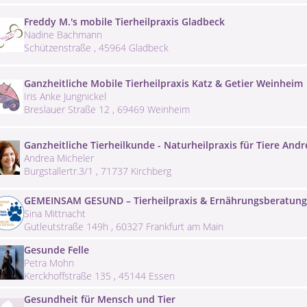
Freddy M.'s mobile Tierheilpraxis Gladbeck
Nadine Bachmann
Schützenstraße , 45964 Gladbeck
Ganzheitliche Mobile Tierheilpraxis Katz & Getier Weinheim
Iris Anke Jungnickel
Breslauer Straße 12 , 69469 Weinheim
Ganzheitliche Tierheilkunde - Naturheilpraxis für Tiere And
Andrea Micheler
Burgstallertr.3/1 , 71737 Kirchberg
GEMEINSAM GESUND – Tierheilpraxis & Ernährungsberatung
Sina Mittnacht
Gutleutstraße 149h , 60327 Frankfurt am Main
Gesunde Felle
Petra Mohn
Kerckhoffstraße 135 , 45144 Essen
Gesundheit für Mensch und Tier