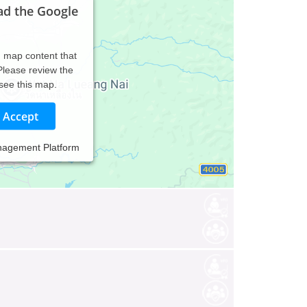
ad the Google
d map content that
 Please review the
 see this map.
Accept
nagement Platform