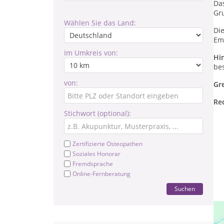
Da
Gr
Wählen Sie das Land:
Di
Em
Im Umkreis von:
Hi
be
von:
Gr
Re
Stichwort (optional):
Zertifizierte Osteopathen
Soziales Honorar
Fremdsprache
Online-Fernberatung
Suchen