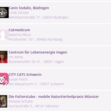
Canis Sodalis, Büdingen
Cindy Geisler
Wehrtbornstraße 71 , 63654 Büdingen
Catmedicum
Katerina Mirus
Pirckheimer 101 , 90409 Nürnberg
Centrum für Lebensenergie Hagen
Iris Kamp
Rummenohler Str.91 , 58091 Hagen
CiTY CATS Schwerin
Susan Pioch
Am Wasserturm 5 , 19057 Schwerin
Die Futterstube - mobile Naturtierheilpraxis Münster
Simone Schulte
Kurneystraße 5 , 48161 Münster