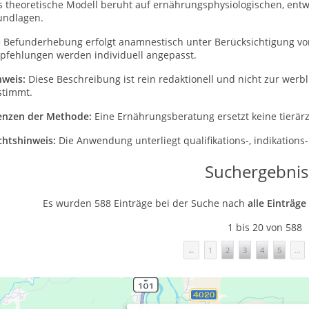
s theoretische Modell beruht auf ernährungsphysiologischen, ent
undlagen.
e Befunderhebung erfolgt anamnestisch unter Berücksichtigung von
pfehlungen werden individuell angepasst.
nweis:
Diese Beschreibung ist rein redaktionell und nicht zur wer
stimmt.
enzen der Methode:
Eine Ernährungsberatung ersetzt keine tierärz
chtshinweis:
Die Anwendung unterliegt qualifikations-, indikatio
Suchergebnis
Es wurden 588 Einträge bei der Suche nach
alle Einträge
1 bis 20 von 588
←
1
2
3
4
5
...