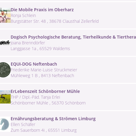
Die Mobile Praxis im Oberharz
Ronja Schlein
Burgstätter Str. 48 , 38678 Clausthal Zellerfeld
Dogisch Psychologische Beratung, Tierheilkunde & Tierthera
Joana Brenndörfer
Langgasse 1a , 65529 Waldems
EQUI-DOG Neftenbach
Friederike Marie-Luise Struckmeier
Mühleweg 1 B , 8413 Neftenbach
ErLebenszeit Schönborner Mühle
THP / Dipl.-Päd. Tanja Erlei
Schönborner Mühle , 56370 Schönborn
Ernährungsberatung & Strömen Limburg
Ellen Schäfer
Zum Sauerborn 4i , 65551 Limburg