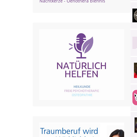
Nachtkerze - Oenothera biennis