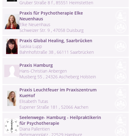
Gruber Straße 8 f , 85551 Heimstetten
Praxis für Psychotherapie Elke
Neuenhaus
Elke Neuenhaus
Schweizer Str. 9 , 47058 Duisburg
Praxis Global Healing, Saarbrücken
Saskia Lupp
Bahnhofstraße 38 , 66111 Saarbrücken
Praxis Hamburg
Hans-Christian Anbergen
Musberg 55 , 24326 Ascheberg Holstein
Praxis Leuchtfeuer im Praxiszentrum
KueHof
Elisabeth Tutas
Eupener Straße 181 , 52066 Aachen
Seelenwege- Hamburg - Heilpraktikerin
für Psychotherapie
Diana Pallentien
Behrmannplatz , 22529 Hamburg