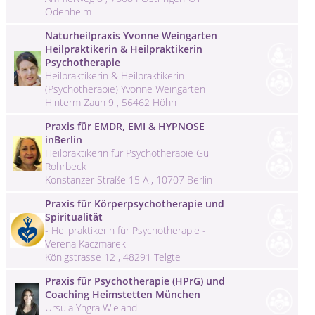
Odenheim
Naturheilpraxis Yvonne Weingarten
Heilpraktikerin & Heilpraktikerin
Psychotherapie
Heilpraktikerin & Heilpraktikerin
(Psychotherapie) Yvonne Weingarten
Hinterm Zaun 9 , 56462 Höhn
Praxis für EMDR, EMI & HYPNOSE
inBerlin
Heilpraktikerin für Psychotherapie Gül
Rohrbeck
Konstanzer Straße 15 A , 10707 Berlin
Praxis für Körperpsychotherapie und
Spiritualität
- Heilpraktikerin für Psychotherapie -
Verena Kaczmarek
Königstrasse 12 , 48291 Telgte
Praxis für Psychotherapie (HPrG) und
Coaching Heimstetten München
Ursula Yngra Wieland