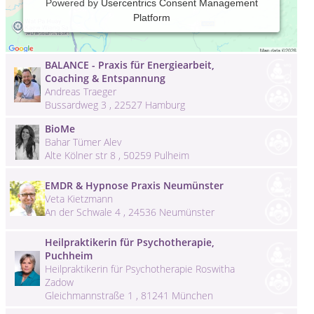
Shamanic Soul Reading & Healing
Powered by
Usercentrics Consent Management
Life Coach & Schamanin Aiva Freya Gönül
Platform
Hertz
Oblatterwallstraße , 86153 Augsburg
BALANCE - Praxis für Energiearbeit,
Coaching & Entspannung
Andreas Traeger
Bussardweg 3 , 22527 Hamburg
BioMe
Bahar Tümer Alev
Alte Kölner str 8 , 50259 Pulheim
EMDR & Hypnose Praxis Neumünster
Veta Kietzmann
An der Schwale 4 , 24536 Neumünster
Heilpraktikerin für Psychotherapie,
Puchheim
Heilpraktikerin für Psychotherapie Roswitha
Zadow
Gleichmannstraße 1 , 81241 München