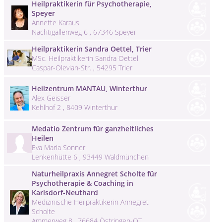
Heilpraktikerin für Psychotherapie,
Speyer
Annette Karaus
Nachtigallenweg 6 , 67346 Speyer
Heilpraktikerin Sandra Oettel, Trier
MSc. Heilpraktikerin Sandra Oettel
Caspar-Olevian-Str. , 54295 Trier
Heilzentrum MANTAU, Winterthur
Alex Geisser
Kehlhof 2 , 8409 Winterthur
Medatio Zentrum für ganzheitliches
Heilen
Eva Maria Sonner
Lenkenhütte 6 , 93449 Waldmünchen
Naturheilpraxis Annegret Scholte für
Psychotherapie & Coaching in
Karlsdorf-Neuthard
Medizinische Heilpraktikerin Annegret
Scholte
Ammerweg 8 , 76684 Östringen-OT