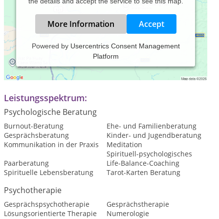
the details and accept the service to see this map.
More Information
Accept
Powered by
Usercentrics Consent Management
Platform
Praxiszeiten:
nach Verteinbarung
Leistungsspektrum:
Psychologische Beratung
Burnout-Beratung
Ehe- und Familienberatung
Gesprächsberatung
Kinder- und Jugendberatung
Kommunikation in der Praxis
Meditation
Spirituell-psychologisches
Paarberatung
Life-Balance-Coaching
Spirituelle Lebensberatung
Tarot-Karten Beratung
Psychotherapie
Gesprächspsychotherapie
Gesprächstherapie
Lösungsorientierte Therapie
Numerologie