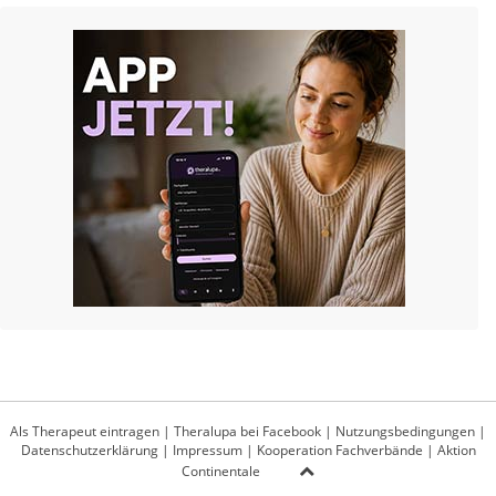
Als Therapeut eintragen
|
Theralupa bei Facebook
|
Nutzungsbedingungen
|
Datenschutzerklärung
|
Impressum
|
Kooperation Fachverbände
|
Aktion
Continentale