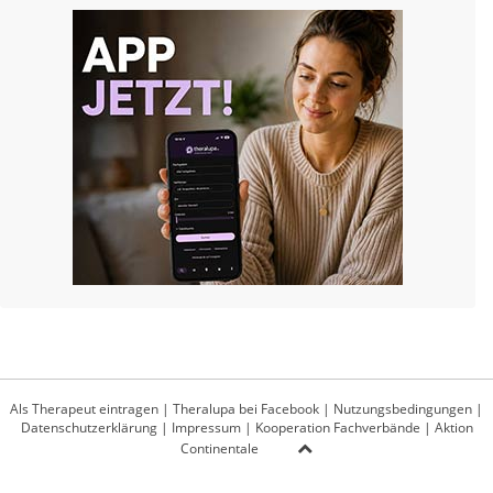
Als Therapeut eintragen
|
Theralupa bei Facebook
|
Nutzungsbedingungen
|
Datenschutzerklärung
|
Impressum
|
Kooperation Fachverbände
|
Aktion
Continentale