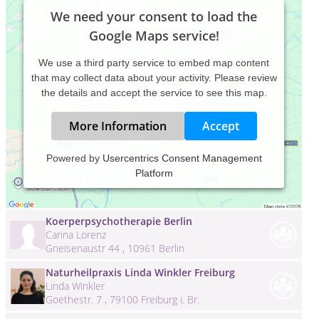
We need your consent to load the
Google Maps service!
We use a third party service to embed map content
that may collect data about your activity. Please review
the details and accept the service to see this map.
More Information
Accept
Jitka Liska / Soluvita / Psychotherapie
Powered by
Usercentrics Consent Management
(HeilprG), Hypnose, EMDR, München
Platform
Jitka Liska
Kreillerstr. 71 , 81673 München
Koerperpsychotherapie Berlin
Carina Lorenz
Gneisenaustr 44 , 10961 Berlin
Naturheilpraxis Linda Winkler Freiburg
Linda Winkler
Goethestr. 7 , 79100 Freiburg i. Br.