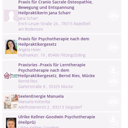
Praxis für Cranio Sacrale Osteopathie,
Bewegung und Entspannung
Heilpraktikerin Jana Scharr
Jana Scharr
Erich-Leuze-Straße 26 , 78315 Radolfzell
am Bodensee
Praxis für Psychotherapie nach dem
Heilpraktikergesetz
Angela Heier
Hofmarkstr. 19 , 85406 Flitzing/Zolling
Praxisries -Praxis für Lerntherapie
Psychotherapie nach dem
Heilpraktikergesetz, Bernd Ries, Mücke
Bernd Ries
Gartenstraße 8 , 35325 Mücke
SeelenEnergie Manuela
Manuela Kotterba
Adelholzenerstr.2 , 83313 Siegsdorf
Ulrike Kellner-Goodwin Psychotherapie
(HeilprG)
Ulrike Kellner-Goodwin