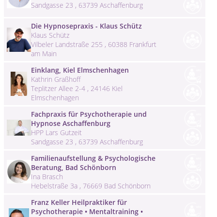
Sandgasse 23 , 63739 Aschaffenburg
Die Hypnosepraxis - Klaus Schütz
Klaus Schütz
Vilbeler Landstraße 255 , 60388 Frankfurt
am Main
Einklang, Kiel Elmschenhagen
Kathrin Graßhoff
Teplitzer Allee 2-4 , 24146 Kiel
Elmschenhagen
Fachpraxis für Psychotherapie und
Hypnose Aschaffenburg
HPP Lars Gutzeit
Sandgasse 23 , 63739 Aschaffenburg
Familienaufstellung & Psychologische
Beratung, Bad Schönborn
Ina Brasch
Hebelstraße 3a , 76669 Bad Schönborn
Franz Keller Heilpraktiker für
Psychotherapie • Mentaltraining •