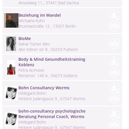
Amselweg 11 , 37441 Bad Sachsa
Beziehung im Wandel
Michaela Kühn
Brunowstraße 12 , 13507 Berlin
BioMe
Bahar Tümer Alev
Alte Kölner str 8 , 50259 Pulheim
Body & Mind Gesundheitstraining
Koblenz
Petra Acimovic
Römerstr. 140 A , 56073 Koblenz
Bohn Consultancy Worms
Hildegard Bohn
Hintere Judengasse 9 , 67547 Worms
bohn-consultancy psychologische
Beratung Personal Coach, Worms
Hildegard Bohn
Hintere Judengasse 9 , 67547 Worms