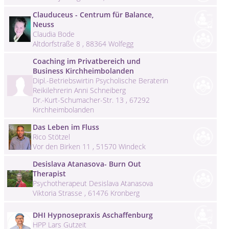
Clauduceus - Centrum für Balance,
Neuss
Claudia Bode
Altdorfstraße 8 , 88364 Wolfegg
Coaching im Privatbereich und
Business Kirchheimbolanden
Dipl.-Betriebswirtin Psycholische Beraterin
Reikilehrerin Anni Schneiberg
Dr.-Kurt-Schumacher-Str. 13 , 67292
Kirchheimbolanden
Das Leben im Fluss
Rico Stötzel
Vor den Birken 11 , 51570 Windeck
Desislava Atanasova- Burn Out
Therapist
Psychotherapeut Desislava Atanasova
Viktoria Strasse , 61476 Kronberg
DHI Hypnosepraxis Aschaffenburg
HPP Lars Gutzeit