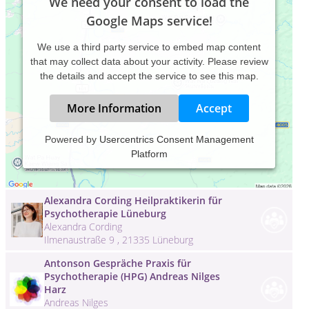
We need your consent to load the
Google Maps service!
We use a third party service to embed map content
that may collect data about your activity. Please review
the details and accept the service to see this map.
More Information
Accept
361 Grad Training - Hamburg - Sandra
Powered by
Usercentrics Consent Management
Claudia Walters
Platform
Sandra Claudia Walters
Fuhlsbüttler Strasse 145 , 22305 Hamburg
Alexandra Cording Heilpraktikerin für
Psychotherapie Lüneburg
Alexandra Cording
Ilmenaustraße 9 , 21335 Lüneburg
Antonson Gespräche Praxis für
Psychotherapie (HPG) Andreas Nilges
Harz
Andreas Nilges