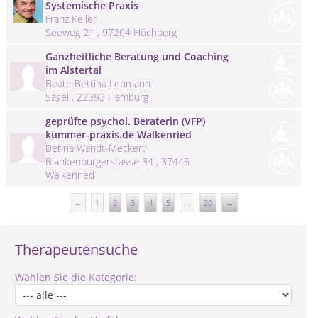
Systemische Praxis
Franz Keller
Seeweg 21 , 97204 Höchberg
Ganzheitliche Beratung und Coaching
im Alstertal
Beate Bettina Lehmann
Sasel , 22393 Hamburg
geprüfte psychol. Beraterin (VFP)
kummer-praxis.de Walkenried
Betina Wandt-Meckert
Blankenburgerstasse 34 , 37445
Walkenried
←
1
2
3
4
5
...
20
→
Therapeutensuche
Wählen Sie die Kategorie: