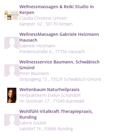
Wellnessmassagen & Reiki Studio in
Kerpen
Claudia Christine Lehnen
Kampstr. 62 , 50170 Kerpen
WellnessMassagen Gabriele Heizmann
Hausach
Gabriele Heizmann
Friedensstraße 6 , 77756 Hausach
Wellnessservice Baumann, Schwäbisch
Gmünd
Peter Baumann
Stripsigweg 15 , 73529 Schwäbisch Gmünd
Weltenbaum Naturheilpraxis
Heilpraktikerin Evelyn Schöndorf
Im Stockrain 17 , 71549 Auenwald
Wohlfühl-Vitalkraft-Therapiepraxis,
Runding
Sabine Gruber
Satzdorf 16 , 93486 Runding