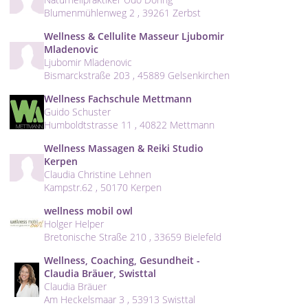
Blumenmühlenweg 2 , 39261 Zerbst
Wellness & Cellulite Masseur Ljubomir
Mladenovic
Ljubomir Mladenovic
Bismarckstraße 203 , 45889 Gelsenkirchen
Wellness Fachschule Mettmann
Guido Schuster
Humboldtstrasse 11 , 40822 Mettmann
Wellness Massagen & Reiki Studio
Kerpen
Claudia Christine Lehnen
Kampstr.62 , 50170 Kerpen
wellness mobil owl
Holger Helper
Bretonische Straße 210 , 33659 Bielefeld
Wellness, Coaching, Gesundheit -
Claudia Bräuer, Swisttal
Claudia Bräuer
Am Heckelsmaar 3 , 53913 Swisttal