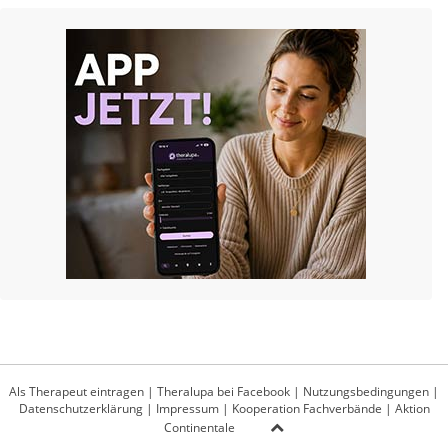
Als Therapeut eintragen
|
Theralupa bei Facebook
|
Nutzungsbedingungen
|
Datenschutzerklärung
|
Impressum
|
Kooperation Fachverbände
|
Aktion
Continentale