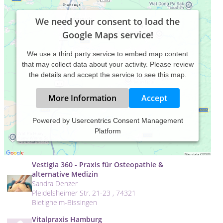
We need your consent to load the
Google Maps service!
We use a third party service to embed map content
that may collect data about your activity. Please review
the details and accept the service to see this map.
More Information
Accept
Valérie Froidevaux getragen sein
Powered by
Usercentrics Consent Management
Grüsch
Platform
Valérie Froidevaux
Landstrass 18 , 7214 Grüsch GR
Vestigia 360 - Praxis für Osteopathie &
alternative Medizin
Sandra Denzer
Pleidelsheimer Str. 21-23 , 74321
Bietigheim-Bissingen
Vitalpraxis Hamburg