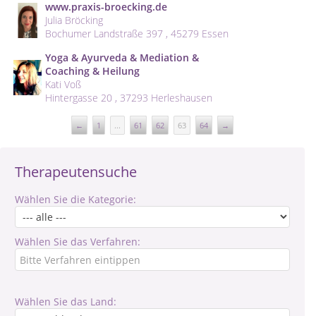
www.praxis-broecking.de
Julia Bröcking
Bochumer Landstraße 397 , 45279 Essen
Yoga & Ayurveda & Mediation &
Coaching & Heilung
Kati Voß
Hintergasse 20 , 37293 Herleshausen
←
1
...
61
62
63
64
→
Therapeutensuche
Wählen Sie die Kategorie:
Wählen Sie das Verfahren:
Wählen Sie das Land: