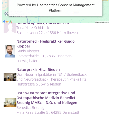
Naturheilpraxis Wolfgang Goll, Essen
Powered by
Usercentrics Consent Management
Wolfgang Goll
Platform
Kettwiger Str. 60 , 45127 Essen
Naturheilpraxis, Hückelhoven
Tuna Yildiz-Schidlack
Buscherbahn 22 , 41836 Hückelhoven
Naturomed - Heilpraktiker Guido
Klöpper
Guido Klöpper
Sommerhalde 10 , 78351 Bodman-
Ludwigshafen
Naturpraxis Hitz, Rieden
Dipl. Naturheilpraktikerin TEN / Biofeedback
und Neurofeedback Therapeutin Priska Hitz
Flühstrasse 5 , 5415 Rieden
Osteo-Darmstadt Integrative und
Osteopathische Medizin Benedict
Breunig MMSc. , D.O. und Kollegen
Benedict Breunig
Mina-Rees-Straße 5 , 64295 Darmstadt