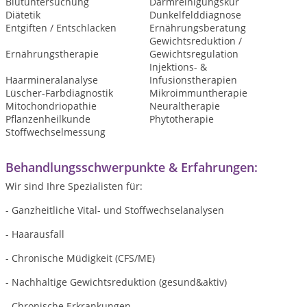
Blutuntersuchung
Darmreinigungskur
Diätetik
Dunkelfelddiagnose
Entgiften / Entschlacken
Ernährungsberatung
Gewichtsreduktion /
Ernährungstherapie
Gewichtsregulation
Injektions- &
Haarmineralanalyse
Infusionstherapien
Lüscher-Farbdiagnostik
Mikroimmuntherapie
Mitochondriopathie
Neuraltherapie
Pflanzenheilkunde
Phytotherapie
Stoffwechselmessung
Behandlungsschwerpunkte & Erfahrungen:
Wir sind Ihre Spezialisten für:
- Ganzheitliche Vital- und Stoffwechselanalysen
- Haarausfall
- Chronische Müdigkeit (CFS/ME)
- Nachhaltige Gewichtsreduktion (gesund&aktiv)
- Chronische Erkrankungen