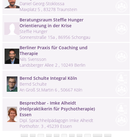
Daniel Georg-Stoklossa
Maxplatz 5 , 83278 Traunstein
Beratungsraum Steffie Hunger
Orientierung in der Krise
Steffie Hunger
Sonnenstraße 15a , 86956 Schongau
Berliner Praxis für Coaching und
Therapie
Nils Svensson
Landsberger Allee 2 , 10249 Berlin
Bernd Schulte Integral Köln
Bernd Schulte
An Groß St.Martin 6 , 50667 Köln
Besprechbar - Imke Alheidt
(Heilpraktikerin für Psychotherapie)
Essen
Dipl. Sprachheilpädagogin Imke Alheidt
Porthofstr. 3 , 45239 Essen