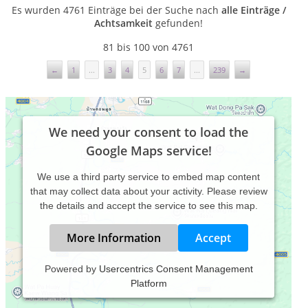
Es wurden 4761 Einträge bei der Suche nach
alle Einträge /
Achtsamkeit
gefunden!
81 bis 100 von 4761
←
1
...
3
4
5
6
7
...
239
→
We need your consent to load the
Google Maps service!
We use a third party service to embed map content
that may collect data about your activity. Please review
the details and accept the service to see this map.
More Information
Accept
Benjamin Kramer - Coaching &
Powered by
Usercentrics Consent Management
Beratung in Bad Salzuflen
Platform
Benjamin Kramer
Lehmkuhlstr. 21 , 32108 Bad Salzuflen