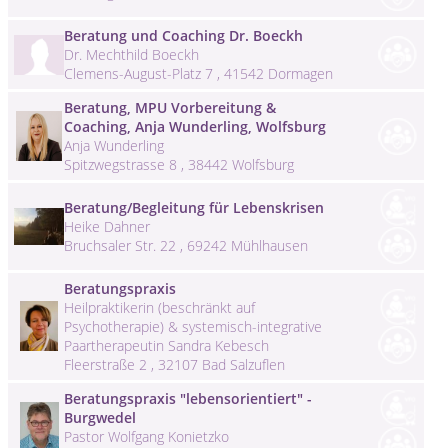
Beratung und Coaching Dr. Boeckh
Dr. Mechthild Boeckh
Clemens-August-Platz 7 , 41542 Dormagen
Beratung, MPU Vorbereitung &
Coaching, Anja Wunderling, Wolfsburg
Anja Wunderling
Spitzwegstrasse 8 , 38442 Wolfsburg
Beratung/Begleitung für Lebenskrisen
Heike Dahner
Bruchsaler Str. 22 , 69242 Mühlhausen
Beratungspraxis
Heilpraktikerin (beschränkt auf
Psychotherapie) & systemisch-integrative
Paartherapeutin Sandra Kebesch
Fleerstraße 2 , 32107 Bad Salzuflen
Beratungspraxis "lebensorientiert" -
Burgwedel
Pastor Wolfgang Konietzko