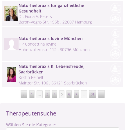
Naturheilpraxis für ganzheitliche
Gesundheit
Dr. Fiona A. Peters
Baron-Voght-Str. 195b , 22607 Hamburg
Naturheilpraxis Iovine München
HP Concettina Iovine
Hohenzollernstr. 112 , 80796 München
Naturheilpraxis Ki-Lebensfreude,
Saarbrücken
Kirstin Reinelt
Mainzer Str. 106 , 66121 Saarbrücken
←
1
...
3
4
5
6
7
...
31
→
Therapeutensuche
Wählen Sie die Kategorie: