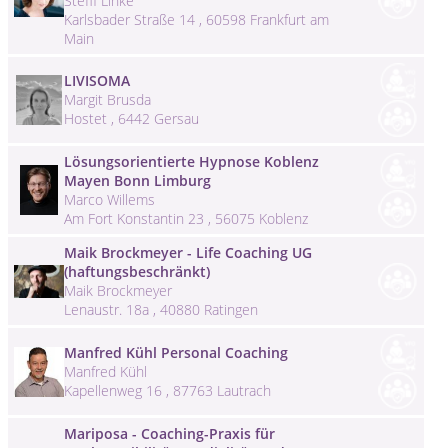
Steffi Linke
Karlsbader Straße 14 , 60598 Frankfurt am
Main
LIVISOMA
Margit Brusda
Hostet , 6442 Gersau
Lösungsorientierte Hypnose Koblenz
Mayen Bonn Limburg
Marco Willems
Am Fort Konstantin 23 , 56075 Koblenz
Maik Brockmeyer - Life Coaching UG
(haftungsbeschränkt)
Maik Brockmeyer
Lenaustr. 18a , 40880 Ratingen
Manfred Kühl Personal Coaching
Manfred Kühl
Kapellenweg 16 , 87763 Lautrach
Mariposa - Coaching-Praxis für