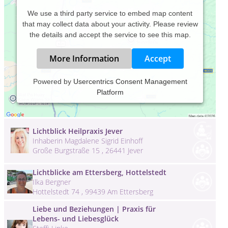
We use a third party service to embed map content
that may collect data about your activity. Please review
the details and accept the service to see this map.
More Information
Accept
Lebensquell Anita Aumer, vormals
Powered by
Usercentrics Consent Management
Prechtner
Platform
Anita Aumer vormals Prechtner
Ringstrasse 7 f , 94356 Kirchroth
Lichtblick Heilpraxis Jever
Inhaberin Magdalene Sigrid Einhoff
Große Burgstraße 15 , 26441 Jever
Lichtblicke am Ettersberg, Hottelstedt
Ilka Bergner
Hottelstedt 74 , 99439 Am Ettersberg
Liebe und Beziehungen | Praxis für
Lebens- und Liebesglück