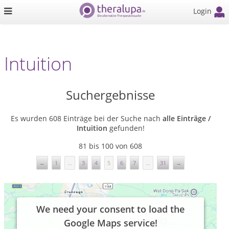
Login
Intuition
Suchergebnisse
Es wurden 608 Einträge bei der Suche nach
alle Einträge /
Intuition
gefunden!
81 bis 100 von 608
←
1
...
3
4
5
6
7
...
31
→
We need your consent to load the
Google Maps service!