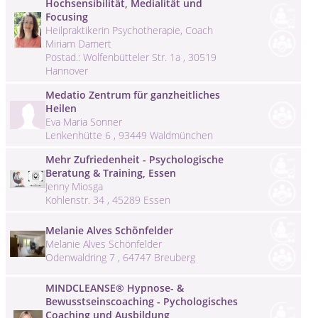
Hochsensibilität, Medialität und
Focusing
Heilpraktikerin Psychotherapie, Coach
Miriam Damert
Postad.: Wolfenbütteler Str. 1a , 30519
Hannover
Medatio Zentrum für ganzheitliches
Heilen
Eva Maria Sonner
Lenkenhütte 6 , 93449 Waldmünchen
Mehr Zufriedenheit - Psychologische
Beratung & Training, Essen
Jenny Miosga
Kohlenstr. 34 , 45289 Essen
Melanie Alves Schönfelder
Melanie Alves Schönfelder
Odenwaldring 7 , 64747 Breuberg
MINDCLEANSE® Hypnose- &
Bewusstseinscoaching - Pychologisches
Coaching und Ausbildung