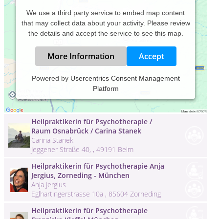
We use a third party service to embed map content
that may collect data about your activity. Please review
the details and accept the service to see this map.
More Information
Accept
Heilpraktikerin für Psychotherapie -
Powered by
Usercentrics Consent Management
Corinna Reizel, Ulm
Platform
Corinna Reizel
Wielandstrasse 52 , 89073 Ulm
Heilpraktikerin für Psychotherapie /
Raum Osnabrück / Carina Stanek
Carina Stanek
Jeggener Straße 40, , 49191 Belm
Heilpraktikerin für Psychotherapie Anja
Jergius, Zorneding - München
Anja Jergius
Eglhartingerstrasse 10a , 85604 Zorneding
Heilpraktikerin für Psychotherapie