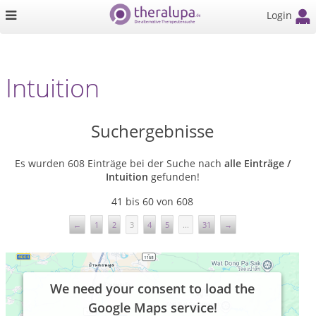
Login
Intuition
Suchergebnisse
Es wurden 608 Einträge bei der Suche nach
alle Einträge /
Intuition
gefunden!
41 bis 60 von 608
←
1
2
3
4
5
...
31
→
We need your consent to load the
Google Maps service!