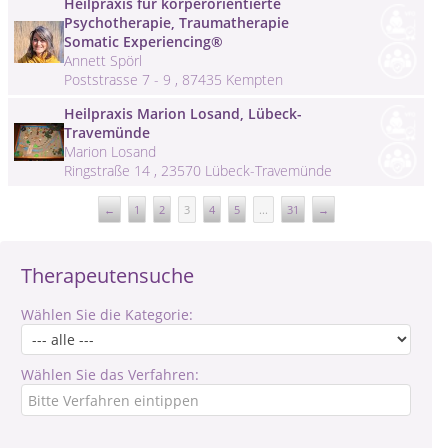
Heilpraxis für körperorientierte
Psychotherapie, Traumatherapie
Somatic Experiencing®
Annett Spörl
Poststrasse 7 - 9 , 87435 Kempten
Heilpraxis Marion Losand, Lübeck-
Travemünde
Marion Losand
Ringstraße 14 , 23570 Lübeck-Travemünde
←
1
2
3
4
5
...
31
→
Therapeutensuche
Wählen Sie die Kategorie:
Wählen Sie das Verfahren: