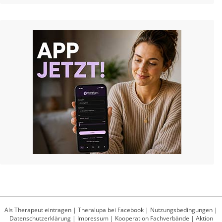
Als Therapeut eintragen
|
Theralupa bei Facebook
|
Nutzungsbedingungen
|
Datenschutzerklärung
|
Impressum
|
Kooperation Fachverbände
|
Aktion