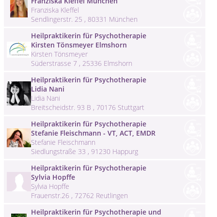
Franziska Kleffel München
Franziska Kleffel
Sendlingerstr. 25 , 80331 München
Heilpraktikerin für Psychotherapie
Kirsten Tönsmeyer Elmshorn
Kirsten Tönsmeyer
Süderstrasse 7 , 25336 Elmshorn
Heilpraktikerin für Psychotherapie
Lidia Nani
Lidia Nani
Breitscheidstr. 93 B , 70176 Stuttgart
Heilpraktikerin für Psychotherapie
Stefanie Fleischmann - VT, ACT, EMDR
Stefanie Fleischmann
Siedlungstraße 33 , 91230 Happurg
Heilpraktikerin für Psychotherapie
Sylvia Hopffe
Sylvia Hopffe
Frauenstr.26 , 72762 Reutlingen
Heilpraktikerin für Psychotherapie und