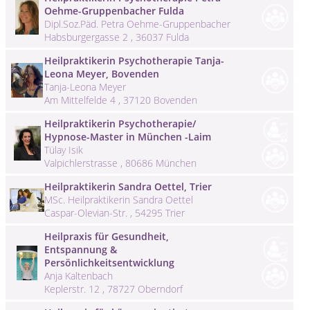
Oehme-Gruppenbacher Fulda
Dipl.Soz.Päd. Petra Oehme-Gruppenbacher
Habsburgergasse 2 , 36037 Fulda
Heilpraktikerin Psychotherapie Tanja-
Leona Meyer, Bovenden
Tanja-Leona Meyer
Am Mittelfelde 4 , 37120 Bovenden
Heilpraktikerin Psychotherapie/
Hypnose-Master in München -Laim
Tülay Isik
Valpichlerstrasse , 80686 München
Heilpraktikerin Sandra Oettel, Trier
MSc. Heilpraktikerin Sandra Oettel
Caspar-Olevian-Str. , 54295 Trier
Heilpraxis für Gesundheit,
Entspannung &
Persönlichkeitsentwicklung
Anja Kaltenbach
Keplerstr. 12 , 78727 Oberndorf