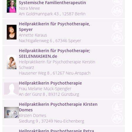
Systemische Familientherapeutin
Nora Mewe
Am Goldmannpark 43 , 12587 Berlin
Heilpraktikerin für Psychotherapie,
Speyer
Annette Karaus
Nachtigallenweg 6 , 67346 Speyer
Heilpraktikerin für Psychotherapie;
SEELENMASKEN.de
Heilpraktikerin für Psychotherapie Kerstin
Schwarz
Hausener Weg 8 , 61267 Neu-Anspach
Heilpraktikerin Psychotherapie
Frau Melanie Mück-Spengler
An der Günz 8 , 89312 Günzburg
Heilpraktikerin Psychotherapie Kirsten
Domes
Kirsten Domes
Siedlung 9 , 37249 Neu-Eichenberg
Heilpraktikerin Psychotherapie Petra