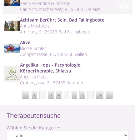
Xenia Valentina Fuhrmann
Carl-Schumacher-Weg 9 , 63303 Dreieich
Achtsam Berührt Sein, Bad Fallingbostel
Anna Mastalerz
Am Hang 6 , 29683 Bad Fallingbostel
Alive
Nicole Kohler
Zwinglistrasse 45 , 9000 St. Gallen
Angelika Hops - Pscyhologie,
Körpertherapie, Shiatsu
Angelika Hops
Grabengasse 2 , 87435 Kempten
←
1
...
3
4
5
6
7
...
14
→
Therapeutensuche
Wählen Sie die Kategorie: