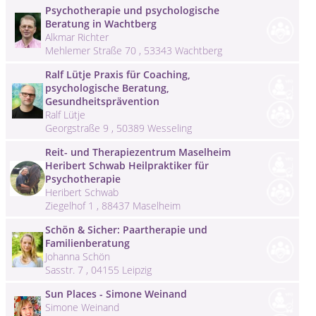
Psychotherapie und psychologische
Beratung in Wachtberg
Alkmar Richter
Mehlemer Straße 70 , 53343 Wachtberg
Ralf Lütje Praxis für Coaching,
psychologische Beratung,
Gesundheitsprävention
Ralf Lütje
Georgstraße 9 , 50389 Wesseling
Reit- und Therapiezentrum Maselheim
Heribert Schwab Heilpraktiker für
Psychotherapie
Heribert Schwab
Ziegelhof 1 , 88437 Maselheim
Schön & Sicher: Paartherapie und
Familienberatung
Johanna Schön
Sasstr. 7 , 04155 Leipzig
Sun Places - Simone Weinand
Simone Weinand