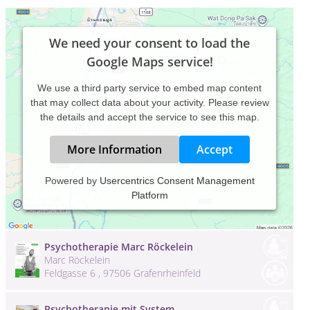
We need your consent to load the
Google Maps service!
We use a third party service to embed map content
that may collect data about your activity. Please review
the details and accept the service to see this map.
More Information
Accept
Powered by
Usercentrics Consent Management
Psychotherapeutische Praxis Hamburg
Platform
Antje Vogt
Stresemannallee 86 , 22529 Hamburg
Psychotherapie Marc Röckelein
Marc Röckelein
Feldgasse 6 , 97506 Grafenrheinfeld
Psychotherapie mit System