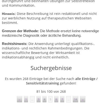
durchgeführt und beinhalten Übungen zur Selbstreflexion
und Kommunikation.
Diese Beschreibung ist rein redaktionell und nicht
Hinweis:
zur werblichen Nutzung auf therapeutischen Webseiten
bestimmt.
Grenzen der Methode:
Die Methode ersetzt keine notwendige
medizinische Diagnostik oder ärztliche Behandlung.
Die Anwendung unterliegt qualifikations-,
Rechtshinweis:
indikations- und rechtlichen Rahmenbedingungen.
Die
wissenschaftliche Bewertung der Wirksamkeit ist
indikationsabhängig und nicht einheitlich.
Suchergebnisse
Es wurden 268 Einträge bei der Suche nach
alle Einträge /
Sensitivitätstraining
gefunden!
81 bis 100 von 268
←
1
...
3
4
5
6
7
...
14
→