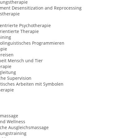
ungstherapie
ment Desensitization and Reprocessing
stherapie
entrierte Psychotherapie
ientierte Therapie
aining
olinguistisches Programmieren
apie
ereisen
beit Mensch und Tier
erapie
gleitung
che Supervision
tisches Arbeiten mit Symbolen
erapie
tmassage
und Wellness
sche Ausgleichsmassage
ungstraining