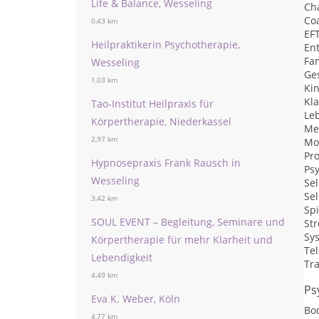
Life & Balance, Wesseling
Ch
Co
0,43 km
EF
Heilpraktikerin Psychotherapie,
En
Fam
Wesseling
Ge
1,03 km
Ki
Kl
Tao-Institut Heilpraxis für
Le
Körpertherapie, Niederkassel
Me
2,97 km
Mo
Pr
Hypnosepraxis Frank Rausch in
Psy
Wesseling
Se
Sel
3,42 km
Spi
SOUL EVENT – Begleitung, Seminare und
St
Sy
Körpertherapie für mehr Klarheit und
Te
Lebendigkeit
Tr
4,49 km
Ps
Eva K. Weber, Köln
Bo
4,77 km