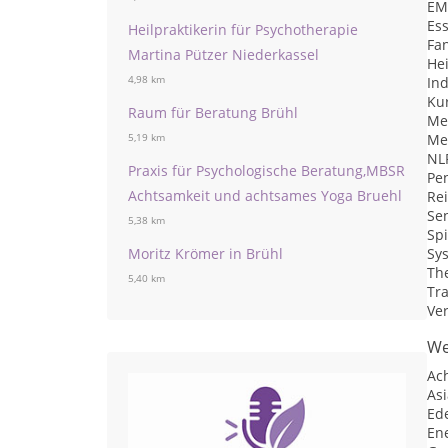
EM
Es
Heilpraktikerin für Psychotherapie
Fan
Martina Pützer Niederkassel
He
4,98 km
Ind
Kur
Raum für Beratung Brühl
Me
Me
5,19 km
NLP
Praxis für Psychologische Beratung,MBSR
Pe
Achtsamkeit und achtsames Yoga Bruehl
Re
Sen
5,38 km
Spi
Moritz Krömer in Brühl
Sy
Th
5,40 km
Tr
Ve
We
Ac
Asi
Ed
En