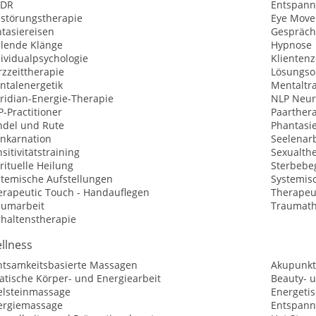
DR
Entspann
sstörungstherapie
Eye Move
tasiereisen
Gespräch
ilende Klänge
Hypnose
ividualpsychologie
Klientenz
zzeittherapie
Lösungsor
ntalenergetik
Mentaltr
ridian-Energie-Therapie
NLP Neur
-Practitioner
Paarther
ndel und Rute
Phantasi
inkarnation
Seelenar
sitivitätstraining
Sexualth
rituelle Heilung
Sterbebe
stemische Aufstellungen
Systemis
erapeutic Touch - Handauflegen
Therapeu
aumarbeit
Traumath
rhaltenstherapie
llness
htsamkeitsbasierte Massagen
Akupunk
atische Körper- und Energiearbeit
Beauty- 
elsteinmassage
Energeti
ergiemassage
Entspann