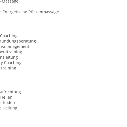
e-Massage
he Energetische Rückenmassage
 Coaching
gründungsberatung
onsmanagement
nttraining
nsleitung
ty Coaching
-Training
Aufrichtung
 Heilen
ethoden
le Heilung