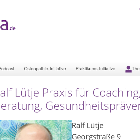
Podcast
Osteopathie-Initiative
Praktikums-Initiative
The
alf Lütje Praxis für Coachin
eratung, Gesundheitspräve
Ralf Lütje
Georgstraße 9