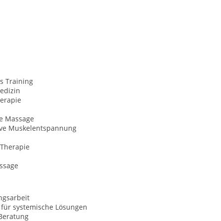
s Training
edizin
herapie
he Massage
ive Muskelentspannung
-Therapie
ssage
ngsarbeit
 für systemische Lösungen
Beratung