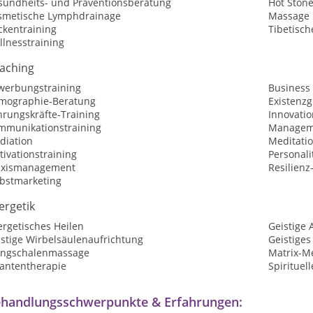
sundheits- und Präventionsberatung
Hot Ston
smetische Lymphdrainage
Massage
ckentraining
Tibetisc
llnesstraining
aching
werbungstraining
Business
mographie-Beratung
Existenz
hrungskräfte-Training
Innovati
mmunikationstraining
Manageme
diation
Meditatio
ivationstraining
Personali
axismanagement
Resilienz
lbstmarketing
ergetik
ergetisches Heilen
Geistige 
istige Wirbelsäulenaufrichtung
Geistiges
angschalenmassage
Matrix-M
antentherapie
Spirituel
handlungsschwerpunkte & Erfahrungen: