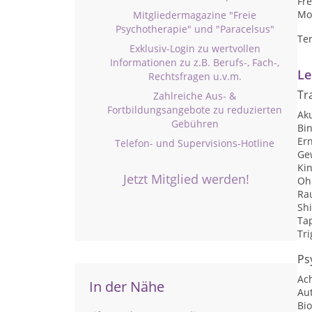
Fre
Mon
Mitgliedermagazine "Freie
Psychotherapie" und "Paracelsus"
Te
Exklusiv-Login zu wertvollen
Informationen zu z.B. Berufs-, Fach-,
Le
Rechtsfragen u.v.m.
Tr
Zahlreiche Aus- &
Fortbildungsangebote zu reduzierten
Ak
Gebühren
Bi
Er
Telefon- und Supervisions-Hotline
Ge
Ki
Jetzt Mitglied werden!
Oh
Ra
Sh
Ta
Tr
Ps
Ac
In der Nähe
Au
Bi