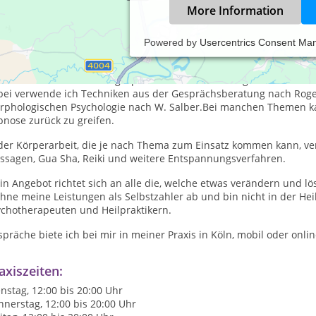
More Information
Powered by
Usercentrics Consent Ma
h biete mit meiner Arbeit in Problemsituationen und Lebenskrisen
ychologische Beratung und Gesundheitsprävention einen ganzheitl
ychodramatischen Einzelgesprächen wird der lösungsorientierte A
bei verwende ich Techniken aus der Gesprächsberatung nach Roge
rphologischen Psychologie nach W. Salber.Bei manchen Themen kan
pnose zurück zu greifen.
 der Körperarbeit, die je nach Thema zum Einsatz kommen kann, ve
ssagen, Gua Sha, Reiki und weitere Entspannungsverfahren.
n Angebot richtet sich an alle die, welche etwas verändern und lö
hne meine Leistungen als Selbstzahler ab und bin nicht in der Heilk
ychotherapeuten und Heilpraktikern.
präche biete ich bei mir in meiner Praxis in Köln, mobil oder onlin
axiszeiten:
nstag, 12:00 bis 20:00 Uhr
nerstag, 12:00 bis 20:00 Uhr