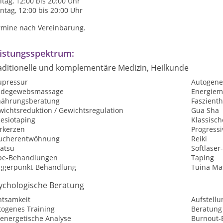
itag, 12:00 bis 20:00 Uhr
tag, 12:00 bis 20:00 Uhr
rmine nach Vereinbarung.
istungsspektrum:
aditionelle und komplementäre Medizin, Heilkunde
upressur
Autogene
ndegewebsmassage
Energiem
nährungsberatung
Faszient
wichtsreduktion / Gewichtsregulation
Gua Sha
nesiotaping
Klassisc
rkerzen
Progress
ucherentwöhnung
Reiki
iatsu
Softlaser
pe-Behandlungen
Taping
iggerpunkt-Behandlung
Tuina Ma
ychologische Beratung
htsamkeit
Aufstellu
togenes Training
Beratung
oenergetische Analyse
Burnout-