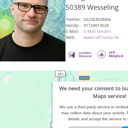
50389
Wesseling
Telefon:
022363028066
Handy:
01724013528
E-Mail:
E-Mail senden
Web:
www.ralf-luetje.de
We need your consent to lo
Maps service!
We use a third party service to embe
may collect data about your activity.
details and accept the service to