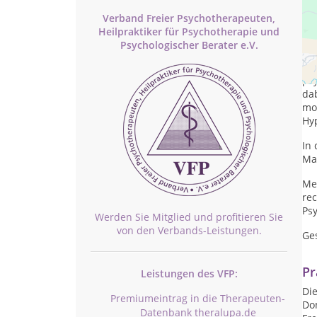
Verband Freier Psychotherapeuten,
Heilpraktiker für Psychotherapie und
Psychologischer Berater e.V.
Ic
ps
ps
da
mo
Hy
In
Ma
Mei
rec
Ps
Werden Sie Mitglied und profitieren Sie
von den Verbands-Leistungen.
Ges
Pr
Leistungen des VFP:
Die
Premiumeintrag in die Therapeuten-
Don
Datenbank theralupa.de