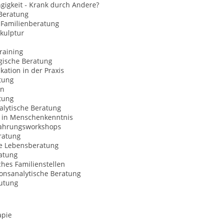
gigkeit - Krank durch Andere?
Beratung
 Familienberatung
kulptur
raining
gische Beratung
ation in der Praxis
tung
on
tung
alytische Beratung
 in Menschenkenntnis
fahrungsworkshops
ratung
le Lebensberatung
atung
hes Familienstellen
ionsanalytische Beratung
utung
apie