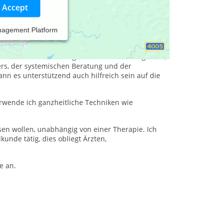
Accept
nagement Platform
 sowie körperlichen Themen mein Coaching,
ichen Ansatz zur Lösung von Themen an. In
nsatz uns auf dem Weg in Ihrem Thema begleiten,
rs, der systemischen Beratung und der
n es unterstützend auch hilfreich sein auf die
rwende ich ganzheitliche Techniken wie
sen wollen, unabhängig von einer Therapie. Ich
unde tätig, dies obliegt Ärzten,
e an.