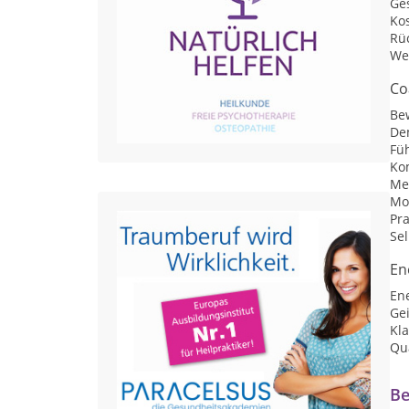
Ge
Ko
Rü
We
Co
Be
De
Fü
Ko
Me
Mot
Pr
Se
En
En
Ge
Kl
Qu
Be