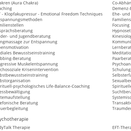
akren (Aura Chakra)
Co-Abhän
aching
Demenz-
T - Klopfakupressur - Emotional Freedom Techniques
Ehe- und
tspannungsmethoden
Familiens
ilienstellen
Focusing
sprächsberatung
Hypnoset
nder- und Jugendberatung
Kinesiolo
angmassage zur Entspannung
Kommunik
bensmotivation
Lernbera
diales Bewusstseinstraining
Meditati
bbing-Beratung
Paarbera
ogressive Muskelentspannung
Psychoan
chosoziale Krisenintervention
Schulung
lbstbewusstseinstraining
Selbster
bstorganisation
Sexualbe
rituell-psychologisches Life-Balance-Coaching
Spirituel
ressbewältigung
Suchtber
stemaufstellung
Systemisc
lefonische Beratung
Transakt
auerbegleitung
Traumde
ychotherapie
dyTalk Therapie
EFT-Ther