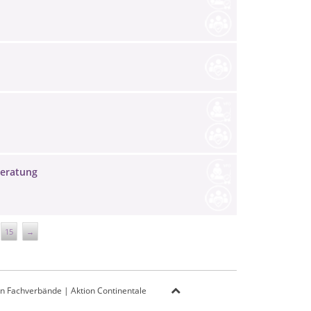
Beratung
15
→
on Fachverbände
|
Aktion Continentale