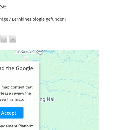
se
träge / Lernkinesiologie
gefunden!
15
→
ad the Google
d map content that
 Please review the
 see this map.
Accept
nagement Platform