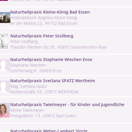
Naturheilpraxis Kleine-König Bad Essen
Heilpraktikerin Angelika Kleine-König
An der Marina 22 , 49152 Bad Essen
Naturheilpraxis Peter Stollberg
Peter Stollberg
Theodor-Fliedner-Str.18 , 45897 Gelsenkirchen-Buer
Naturheilpraxis Stephanie Wiechen Ense
Stephanie Wiechen
Lerchenweg 8 , 59469 Ense
Naturheilpraxis Svetlana SPATZ Wertheim
Mag. Svetlana Spatz
Mühlenstraße 55 , 97877 WERTHEIM
Naturheilpraxis Twietmeyer - für Kinder und Jugendliche
Meike Twietmeyer
Freiligrathstr. 13 , 65812 Bad Soden
Naturheilpraxis Weber-Lambert Sinzig