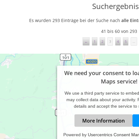
Suchergebnis
Es wurden 293 Einträge bei der Suche nach
alle Ein
41 bis 60 von 293
←
1
2
3
4
5
...
We need your consent to lo
Maps service!
We use a third party service to embe
may collect data about your activity.
details and accept the service to
More Information
Kinesiologische Beratung Ilona Bring Wunstorf
Powered by
Usercentrics Consent Ma