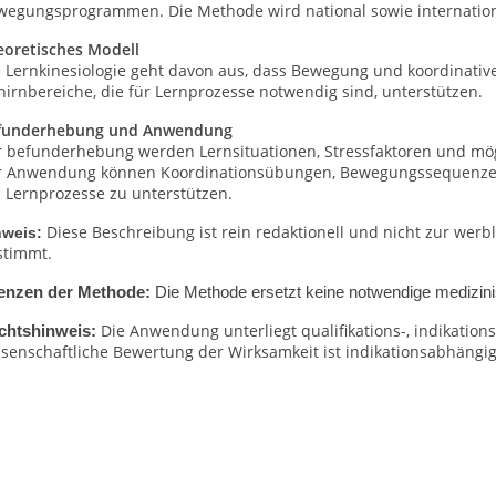
wegungsprogrammen. Die Methode wird national sowie internatio
eoretisches Modell
e Lernkinesiologie geht davon aus, dass Bewegung und koordinat
irnbereiche, die für Lernprozesse notwendig sind, unterstützen.
funderhebung und Anwendung
r befunderhebung werden Lernsituationen, Stressfaktoren und mögl
r Anwendung können Koordinationsübungen, Bewegungssequenzen
 Lernprozesse zu unterstützen.
Diese Beschreibung ist rein redaktionell und nicht zur wer
nweis:
stimmt.
enzen der Methode:
Die Methode ersetzt keine notwendige medizini
Die Anwendung unterliegt qualifikations-, indikati
chtshinweis:
senschaftliche Bewertung der Wirksamkeit ist indikationsabhängig 