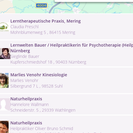
Ilona Bring
Lange Straße 48 , 31515 Wunstorf
Lerntherapeutische Praxis, Mering
Claudia Preschl
Mohnblumenweg 5 , 86415 Mering
Lernwelten Bauer / Heilpraktikerin für Psychotherapie (Heilp
Nürnberg
Sieglinde Bauer
Kupferschmiedshof 18 , 90403 Nürnberg
Marlies Venohr Kinesiologie
Marlies Venohr
Silbergrund 7 L , 98528 Suhl
Naturheilpraxis
Hannelore Wallmann
Schneiderstr. 5 , 29339 Wathlingen
Naturheilpraxis
Heilpraktiker Oliver Bruno Schmid