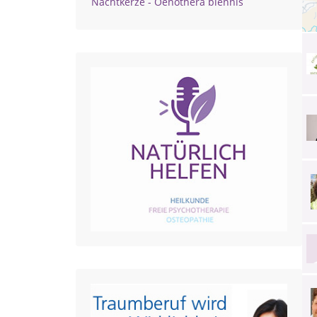
Nachtkerze - Oenothera biennis