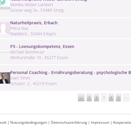
Monika Weber-Lambert
Grüner weg 3a , 53489 Sinzig
Naturheilpraxis, Erbach
Petra Nau
Waldblick , 55494 Erbach
P3 - Loesungskompetenz, Essen
Michael Bomheuer
Merkurstraße 10 , 45277 Essen
Personal Coaching - Ernährungsberatung - psychologische 
Sven Timm
Schulstr. 2 , 45219 Essen
←
1
2
3
4
5
...
book
|
Nutzungsbedingungen
|
Datenschutzerklärung
|
Impressum
|
Kooperati