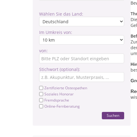
Be
Th
Wählen Sie das Land:
Di
Geh
Im Umkreis von:
Be
Zu
de
von:
um
Hi
Stichwort (optional):
be
Gr
Zertifizierte Osteopathen
Re
Soziales Honorar
wis
Fremdsprache
Online-Fernberatung
Suchen