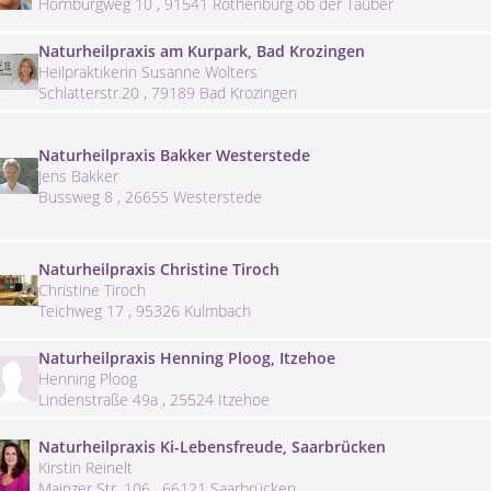
Hornburgweg 10 , 91541 Rothenburg ob der Tauber
Naturheilpraxis am Kurpark, Bad Krozingen
Heilpraktikerin Susanne Wolters
Schlatterstr.20 , 79189 Bad Krozingen
Naturheilpraxis Bakker Westerstede
Jens Bakker
Bussweg 8 , 26655 Westerstede
Naturheilpraxis Christine Tiroch
Christine Tiroch
Teichweg 17 , 95326 Kulmbach
Naturheilpraxis Henning Ploog, Itzehoe
Henning Ploog
Lindenstraße 49a , 25524 Itzehoe
Naturheilpraxis Ki-Lebensfreude, Saarbrücken
Kirstin Reinelt
Mainzer Str. 106 , 66121 Saarbrücken